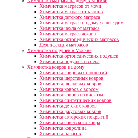
Химчистка матраса на дому в Москве
Химчистка матрасов от мочи
Химчистка матраса от клопов
Химчистка детского матраса
Химчистка матраса на дому / с выездом
Химчистка чехла от матраса
Химчистка матраса аскона
Химчистка ортопедических матрасов
Дезинфекция матрасов
Химчистка подушек в Москве
Химчистка ортопедических подушек
Химчистка подушек из пера
Химчистка ковров на дому
Химчистка ковровых покрытий
Химчистка шерстяных ковров
Химчистка шелковых ковров
Химчистка ковров с ворсом
Химчистка ковров из вискозы
Химчистка синтетических ковров
Химчистка детских ковров
Химчистка джутовых ковров
Химчистка авторских покрытий
Химчистка советского ковра
Химчистка ковролина
Химчистка паласов