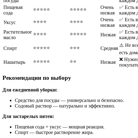
посуды
каждом 
Пищевая
Очень
✅ Есть в
⭐⭐⭐⭐⭐
⭐⭐⭐⭐⭐
сода
низкая
каждом 
Очень
✅ Есть в
⭐⭐⭐⭐
⭐⭐⭐⭐
Уксус
низкая
каждом 
Растительное
✅ Есть в
⭐⭐⭐⭐
⭐⭐⭐⭐⭐
Низкая
масло
каждом 
⚠️ Не вс
⭐⭐⭐⭐⭐
⭐⭐⭐
Спирт
Средняя
есть дом
❌ Нужн
⭐⭐⭐⭐⭐
⭐⭐
Нашатырь
Низкая
покупат
Рекомендации по выбору
Для ежедневной уборки:
Средство для посуды — универсально и безопасно.
Содовый раствор — натурально и эффективно.
Для застарелых пятен:
Пищевая сода + уксус — мощная реакция.
Спирт — быстрое растворение жира.