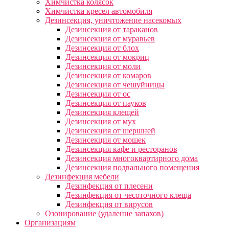
Химчистка колясок
Химчистка кресел автомобиля
Дезинсекция, уничтожение насекомых
Дезинсекция от тараканов
Дезинсекция от муравьев
Дезинсекция от блох
Дезинсекция от мокриц
Дезинсекция от моли
Дезинсекция от комаров
Дезинсекция от чешуйницы
Дезинсекция от ос
Дезинсекция от пауков
Дезинсекция клещей
Дезинсекция от мух
Дезинсекция от шершней
Дезинсекция от мошек
Дезинсекция кафе и ресторанов
Дезинсекция многоквартирного дома
Дезинсекция подвального помещения
Дезинфекция мебели
Дезинфекция от плесени
Дезинфекция от чесоточного клеща
Дезинфекция от вирусов
Озонирование (удаление запахов)
Организациям