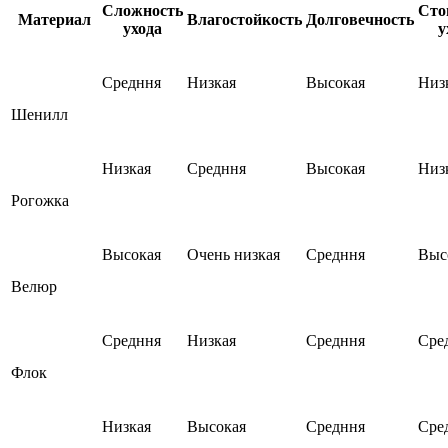
Сложность
Сто
Материал
Влагостойкость
Долговечность
ухода
у
Средння
Низкая
Высокая
Низ
Шенилл
Низкая
Средння
Высокая
Низ
Рогожка
Высокая
Очень низкая
Средння
Выс
Велюр
Средння
Низкая
Средння
Сре
Флок
Низкая
Высокая
Средння
Сре