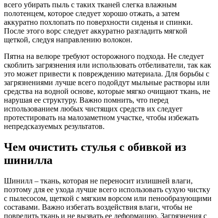
всего убирать пыль с таких тканей слегка влажным
полотенцем, которое следует хорошо отжать, а затем
аккуратно похлопать по поверхности сиденья и спинки.
После этого ворс следует аккуратно разгладить мягкой
щеткой, следуя направлению волокон.
Пятна на велюре требуют осторожного подхода. Не следует
скоблить загрязнения или использовать отбеливатели, так как
это может привести к повреждению материала. Для борьбы с
загрязнениями лучше всего подойдут мыльные растворы или
средства на водной основе, которые мягко очищают ткань, не
нарушая ее структуру. Важно помнить, что перед
использованием любых чистящих средств их следует
протестировать на малозаметном участке, чтобы избежать
непредсказуемых результатов.
Чем очистить стулья с обивкой из
шинилла
Шинилл – ткань, которая не переносит излишней влаги,
поэтому для ее ухода лучше всего использовать сухую чистку
с пылесосом, щеткой с мягким ворсом или пенообразующими
составами. Важно избегать воздействия влаги, чтобы не
повредить ткань и не вызвать ее деформацию. Загрязнения с