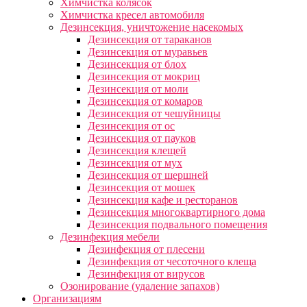
Химчистка колясок
Химчистка кресел автомобиля
Дезинсекция, уничтожение насекомых
Дезинсекция от тараканов
Дезинсекция от муравьев
Дезинсекция от блох
Дезинсекция от мокриц
Дезинсекция от моли
Дезинсекция от комаров
Дезинсекция от чешуйницы
Дезинсекция от ос
Дезинсекция от пауков
Дезинсекция клещей
Дезинсекция от мух
Дезинсекция от шершней
Дезинсекция от мошек
Дезинсекция кафе и ресторанов
Дезинсекция многоквартирного дома
Дезинсекция подвального помещения
Дезинфекция мебели
Дезинфекция от плесени
Дезинфекция от чесоточного клеща
Дезинфекция от вирусов
Озонирование (удаление запахов)
Организациям