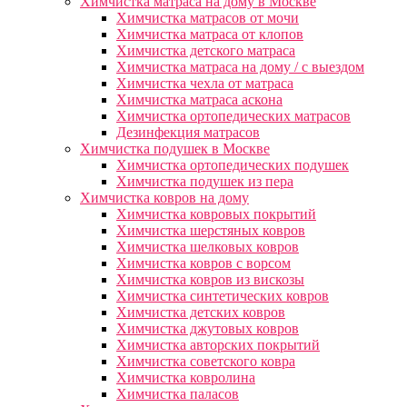
Химчистка матраса на дому в Москве
Химчистка матрасов от мочи
Химчистка матраса от клопов
Химчистка детского матраса
Химчистка матраса на дому / с выездом
Химчистка чехла от матраса
Химчистка матраса аскона
Химчистка ортопедических матрасов
Дезинфекция матрасов
Химчистка подушек в Москве
Химчистка ортопедических подушек
Химчистка подушек из пера
Химчистка ковров на дому
Химчистка ковровых покрытий
Химчистка шерстяных ковров
Химчистка шелковых ковров
Химчистка ковров с ворсом
Химчистка ковров из вискозы
Химчистка синтетических ковров
Химчистка детских ковров
Химчистка джутовых ковров
Химчистка авторских покрытий
Химчистка советского ковра
Химчистка ковролина
Химчистка паласов