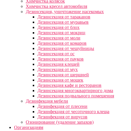
Химчистка колясок
Химчистка кресел автомобиля
Дезинсекция, уничтожение насекомых
Дезинсекция от тараканов
Дезинсекция от муравьев
Дезинсекция от блох
Дезинсекция от мокриц
Дезинсекция от моли
Дезинсекция от комаров
Дезинсекция от чешуйницы
Дезинсекция от ос
Дезинсекция от пауков
Дезинсекция клещей
Дезинсекция от мух
Дезинсекция от шершней
Дезинсекция от мошек
Дезинсекция кафе и ресторанов
Дезинсекция многоквартирного дома
Дезинсекция подвального помещения
Дезинфекция мебели
Дезинфекция от плесени
Дезинфекция от чесоточного клеща
Дезинфекция от вирусов
Озонирование (удаление запахов)
Организациям