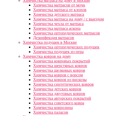
Химчистка матраса на дому в Москве
Химчистка матрасов от мочи
Химчистка матраса от клопов
Химчистка детского матраса
Химчистка матраса на дому / с выездом
Химчистка чехла от матраса
Химчистка матраса аскона
Химчистка ортопедических матрасов
Дезинфекция матрасов
Химчистка подушек в Москве
Химчистка ортопедических подушек
Химчистка подушек из пера
Химчистка ковров на дому
Химчистка ковровых покрытий
Химчистка шерстяных ковров
Химчистка шелковых ковров
Химчистка ковров с ворсом
Химчистка ковров из вискозы
Химчистка синтетических ковров
Химчистка детских ковров
Химчистка джутовых ковров
Химчистка авторских покрытий
Химчистка советского ковра
Химчистка ковролина
Химчистка паласов