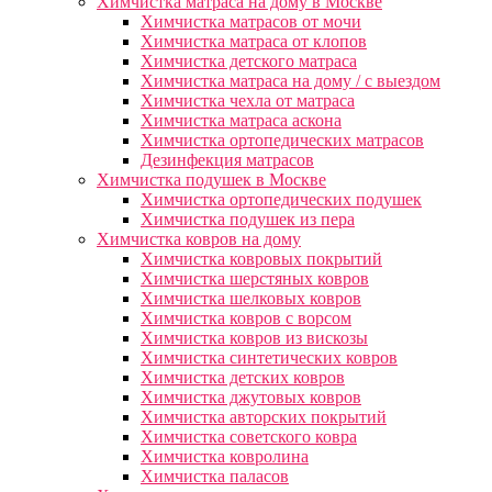
Химчистка матраса на дому в Москве
Химчистка матрасов от мочи
Химчистка матраса от клопов
Химчистка детского матраса
Химчистка матраса на дому / с выездом
Химчистка чехла от матраса
Химчистка матраса аскона
Химчистка ортопедических матрасов
Дезинфекция матрасов
Химчистка подушек в Москве
Химчистка ортопедических подушек
Химчистка подушек из пера
Химчистка ковров на дому
Химчистка ковровых покрытий
Химчистка шерстяных ковров
Химчистка шелковых ковров
Химчистка ковров с ворсом
Химчистка ковров из вискозы
Химчистка синтетических ковров
Химчистка детских ковров
Химчистка джутовых ковров
Химчистка авторских покрытий
Химчистка советского ковра
Химчистка ковролина
Химчистка паласов