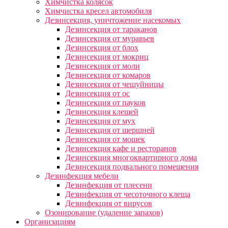
Химчистка колясок
Химчистка кресел автомобиля
Дезинсекция, уничтожение насекомых
Дезинсекция от тараканов
Дезинсекция от муравьев
Дезинсекция от блох
Дезинсекция от мокриц
Дезинсекция от моли
Дезинсекция от комаров
Дезинсекция от чешуйницы
Дезинсекция от ос
Дезинсекция от пауков
Дезинсекция клещей
Дезинсекция от мух
Дезинсекция от шершней
Дезинсекция от мошек
Дезинсекция кафе и ресторанов
Дезинсекция многоквартирного дома
Дезинсекция подвального помещения
Дезинфекция мебели
Дезинфекция от плесени
Дезинфекция от чесоточного клеща
Дезинфекция от вирусов
Озонирование (удаление запахов)
Организациям