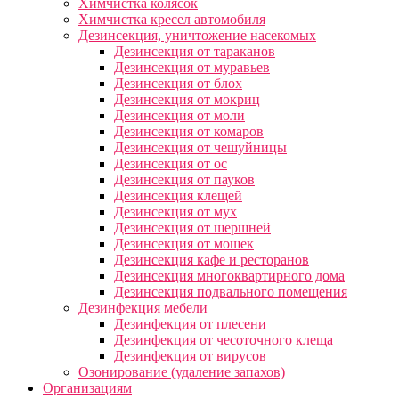
Химчистка колясок
Химчистка кресел автомобиля
Дезинсекция, уничтожение насекомых
Дезинсекция от тараканов
Дезинсекция от муравьев
Дезинсекция от блох
Дезинсекция от мокриц
Дезинсекция от моли
Дезинсекция от комаров
Дезинсекция от чешуйницы
Дезинсекция от ос
Дезинсекция от пауков
Дезинсекция клещей
Дезинсекция от мух
Дезинсекция от шершней
Дезинсекция от мошек
Дезинсекция кафе и ресторанов
Дезинсекция многоквартирного дома
Дезинсекция подвального помещения
Дезинфекция мебели
Дезинфекция от плесени
Дезинфекция от чесоточного клеща
Дезинфекция от вирусов
Озонирование (удаление запахов)
Организациям