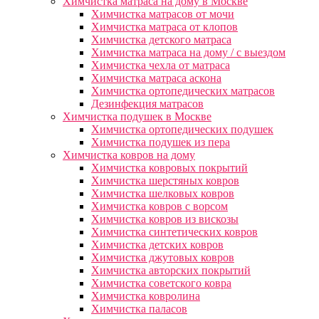
Химчистка матраса на дому в Москве
Химчистка матрасов от мочи
Химчистка матраса от клопов
Химчистка детского матраса
Химчистка матраса на дому / с выездом
Химчистка чехла от матраса
Химчистка матраса аскона
Химчистка ортопедических матрасов
Дезинфекция матрасов
Химчистка подушек в Москве
Химчистка ортопедических подушек
Химчистка подушек из пера
Химчистка ковров на дому
Химчистка ковровых покрытий
Химчистка шерстяных ковров
Химчистка шелковых ковров
Химчистка ковров с ворсом
Химчистка ковров из вискозы
Химчистка синтетических ковров
Химчистка детских ковров
Химчистка джутовых ковров
Химчистка авторских покрытий
Химчистка советского ковра
Химчистка ковролина
Химчистка паласов