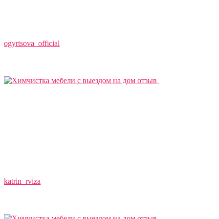
ogyrtsova_official
katrin_rviza