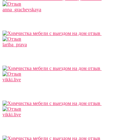
anna_grachevskaya
lariba_prava
vikki.live
vikki.live