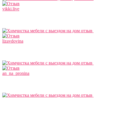
vikki.live
lizavdovina
an_na_pronina