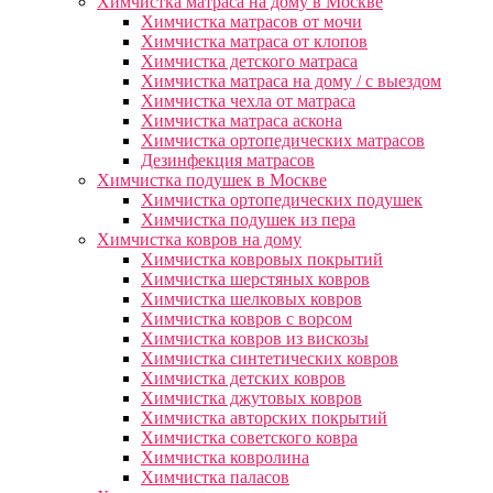
Химчистка матраса на дому в Москве
Химчистка матрасов от мочи
Химчистка матраса от клопов
Химчистка детского матраса
Химчистка матраса на дому / с выездом
Химчистка чехла от матраса
Химчистка матраса аскона
Химчистка ортопедических матрасов
Дезинфекция матрасов
Химчистка подушек в Москве
Химчистка ортопедических подушек
Химчистка подушек из пера
Химчистка ковров на дому
Химчистка ковровых покрытий
Химчистка шерстяных ковров
Химчистка шелковых ковров
Химчистка ковров с ворсом
Химчистка ковров из вискозы
Химчистка синтетических ковров
Химчистка детских ковров
Химчистка джутовых ковров
Химчистка авторских покрытий
Химчистка советского ковра
Химчистка ковролина
Химчистка паласов