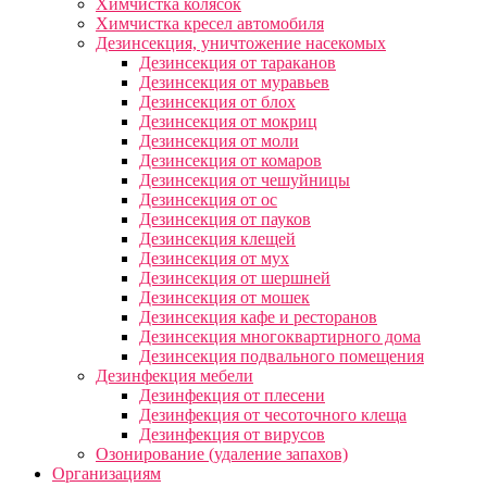
Химчистка колясок
Химчистка кресел автомобиля
Дезинсекция, уничтожение насекомых
Дезинсекция от тараканов
Дезинсекция от муравьев
Дезинсекция от блох
Дезинсекция от мокриц
Дезинсекция от моли
Дезинсекция от комаров
Дезинсекция от чешуйницы
Дезинсекция от ос
Дезинсекция от пауков
Дезинсекция клещей
Дезинсекция от мух
Дезинсекция от шершней
Дезинсекция от мошек
Дезинсекция кафе и ресторанов
Дезинсекция многоквартирного дома
Дезинсекция подвального помещения
Дезинфекция мебели
Дезинфекция от плесени
Дезинфекция от чесоточного клеща
Дезинфекция от вирусов
Озонирование (удаление запахов)
Организациям