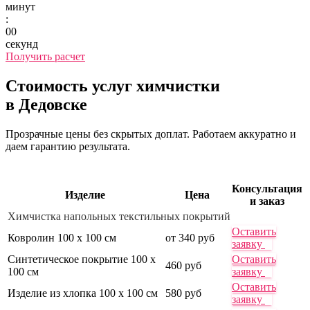
минут
:
00
секунд
Получить расчет
Стоимость услуг химчистки
в Дедовске
Прозрачные цены без скрытых доплат. Работаем аккуратно и
даем гарантию результата.
Консультация
Изделие
Цена
и заказ
Химчистка напольных текстильных покрытий
Оставить
Ковролин 100 х 100 см
от 340 руб
заявку
Синтетическое покрытие 100 х
Оставить
460 руб
100 см
заявку
Оставить
Изделие из хлопка 100 х 100 см
580 руб
заявку