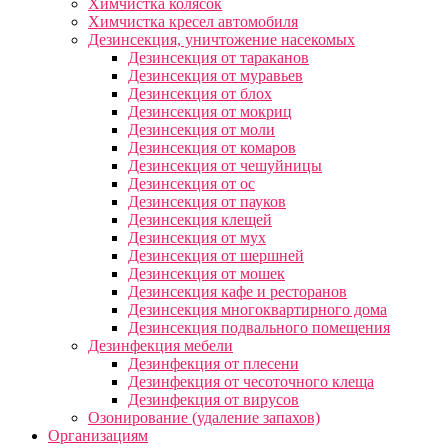
Химчистка колясок
Химчистка кресел автомобиля
Дезинсекция, уничтожение насекомых
Дезинсекция от тараканов
Дезинсекция от муравьев
Дезинсекция от блох
Дезинсекция от мокриц
Дезинсекция от моли
Дезинсекция от комаров
Дезинсекция от чешуйницы
Дезинсекция от ос
Дезинсекция от пауков
Дезинсекция клещей
Дезинсекция от мух
Дезинсекция от шершней
Дезинсекция от мошек
Дезинсекция кафе и ресторанов
Дезинсекция многоквартирного дома
Дезинсекция подвального помещения
Дезинфекция мебели
Дезинфекция от плесени
Дезинфекция от чесоточного клеща
Дезинфекция от вирусов
Озонирование (удаление запахов)
Организациям