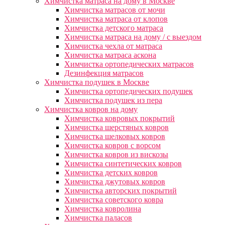
Химчистка матраса на дому в Москве
Химчистка матрасов от мочи
Химчистка матраса от клопов
Химчистка детского матраса
Химчистка матраса на дому / с выездом
Химчистка чехла от матраса
Химчистка матраса аскона
Химчистка ортопедических матрасов
Дезинфекция матрасов
Химчистка подушек в Москве
Химчистка ортопедических подушек
Химчистка подушек из пера
Химчистка ковров на дому
Химчистка ковровых покрытий
Химчистка шерстяных ковров
Химчистка шелковых ковров
Химчистка ковров с ворсом
Химчистка ковров из вискозы
Химчистка синтетических ковров
Химчистка детских ковров
Химчистка джутовых ковров
Химчистка авторских покрытий
Химчистка советского ковра
Химчистка ковролина
Химчистка паласов