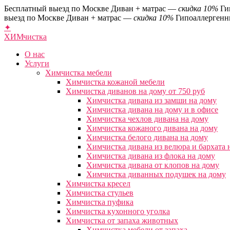
Бесплатный выезд по Москве
Диван + матрас —
скидка 10%
Ги
выезд по Москве
Диван + матрас —
скидка 10%
Гипоаллергенн
✦
ХИМ
чистка
О нас
Услуги
Химчистка мебели
Химчистка кожаной мебели
Химчистка диванов на дому от 750 руб
Химчистка дивана из замши на дому
Химчистка дивана на дому и в офисе
Химчистка чехлов дивана на дому
Химчистка кожаного дивана на дому
Химчистка белого дивана на дому
Химчистка дивана из велюра и бархата 
Химчистка дивана из флока на дому
Химчистка дивана от клопов на дому
Химчистка диванных подушек на дому
Химчистка кресел
Химчистка стульев
Химчистка пуфика
Химчистка кухонного уголка
Химчистка от запаха животных
Химчистка мебели от запаха