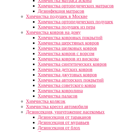
Химчистка матраса аскона
Химчистка ортопедических матрасов
Дезинфекция матрасов
Химчистка подушек в Москве
Химчистка ортопедических подушек
Химчистка подушек из пера
Химчистка ковров на дому
Химчистка ковровых покрытий
Химчистка шерстяных ковров
Химчистка шелковых ковров
Химчистка ковров с ворсом
Химчистка ковров из вискозы
Химчистка синтетических ковров
Химчистка детских ковров
Химчистка джутовых ковров
Химчистка авторских покрытий
Химчистка советского ковра
Химчистка ковролина
Химчистка паласов
Химчистка колясок
Химчистка кресел автомобиля
Дезинсекция, уничтожение насекомых
Дезинсекция от тараканов
Дезинсекция от муравьев
Дезинсекция от блох