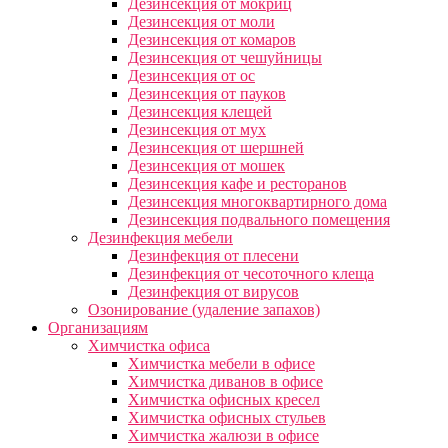
Дезинсекция от мокриц
Дезинсекция от моли
Дезинсекция от комаров
Дезинсекция от чешуйницы
Дезинсекция от ос
Дезинсекция от пауков
Дезинсекция клещей
Дезинсекция от мух
Дезинсекция от шершней
Дезинсекция от мошек
Дезинсекция кафе и ресторанов
Дезинсекция многоквартирного дома
Дезинсекция подвального помещения
Дезинфекция мебели
Дезинфекция от плесени
Дезинфекция от чесоточного клеща
Дезинфекция от вирусов
Озонирование (удаление запахов)
Организациям
Химчистка офиса
Химчистка мебели в офисе
Химчистка диванов в офисе
Химчистка офисных кресел
Химчистка офисных стульев
Химчистка жалюзи в офисе