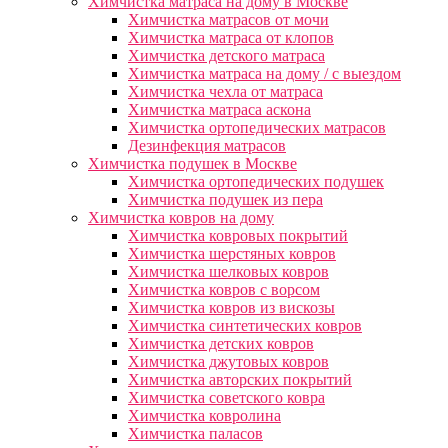
Химчистка матраса на дому в Москве
Химчистка матрасов от мочи
Химчистка матраса от клопов
Химчистка детского матраса
Химчистка матраса на дому / с выездом
Химчистка чехла от матраса
Химчистка матраса аскона
Химчистка ортопедических матрасов
Дезинфекция матрасов
Химчистка подушек в Москве
Химчистка ортопедических подушек
Химчистка подушек из пера
Химчистка ковров на дому
Химчистка ковровых покрытий
Химчистка шерстяных ковров
Химчистка шелковых ковров
Химчистка ковров с ворсом
Химчистка ковров из вискозы
Химчистка синтетических ковров
Химчистка детских ковров
Химчистка джутовых ковров
Химчистка авторских покрытий
Химчистка советского ковра
Химчистка ковролина
Химчистка паласов