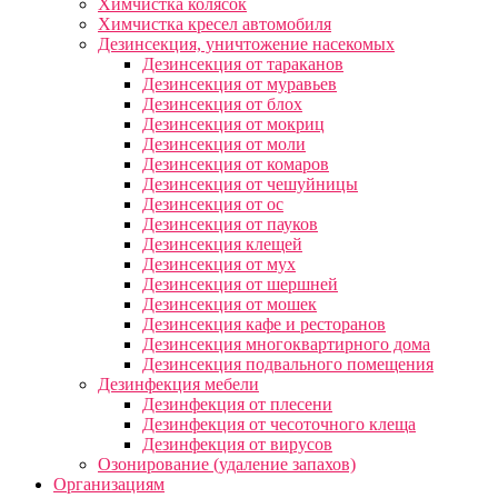
Химчистка колясок
Химчистка кресел автомобиля
Дезинсекция, уничтожение насекомых
Дезинсекция от тараканов
Дезинсекция от муравьев
Дезинсекция от блох
Дезинсекция от мокриц
Дезинсекция от моли
Дезинсекция от комаров
Дезинсекция от чешуйницы
Дезинсекция от ос
Дезинсекция от пауков
Дезинсекция клещей
Дезинсекция от мух
Дезинсекция от шершней
Дезинсекция от мошек
Дезинсекция кафе и ресторанов
Дезинсекция многоквартирного дома
Дезинсекция подвального помещения
Дезинфекция мебели
Дезинфекция от плесени
Дезинфекция от чесоточного клеща
Дезинфекция от вирусов
Озонирование (удаление запахов)
Организациям