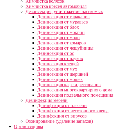
Химчистка колясок
Химчистка кресел автомобиля
Дезинсекция, уничтожение насекомых
Дезинсекция от тараканов
Дезинсекция от муравьев
Дезинсекция от блох
Дезинсекция от мокриц
Дезинсекция от моли
Дезинсекция от комаров
Дезинсекция от чешуйницы
Дезинсекция от ос
Дезинсекция от пауков
Дезинсекция клещей
Дезинсекция от мух
Дезинсекция от шершней
Дезинсекция от мошек
Дезинсекция кафе и ресторанов
Дезинсекция многоквартирного дома
Дезинсекция подвального помещения
Дезинфекция мебели
Дезинфекция от плесени
Дезинфекция от чесоточного клеща
Дезинфекция от вирусов
Озонирование (удаление запахов)
Организациям