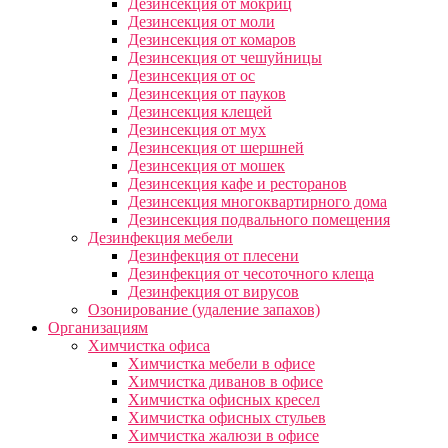
Дезинсекция от мокриц
Дезинсекция от моли
Дезинсекция от комаров
Дезинсекция от чешуйницы
Дезинсекция от ос
Дезинсекция от пауков
Дезинсекция клещей
Дезинсекция от мух
Дезинсекция от шершней
Дезинсекция от мошек
Дезинсекция кафе и ресторанов
Дезинсекция многоквартирного дома
Дезинсекция подвального помещения
Дезинфекция мебели
Дезинфекция от плесени
Дезинфекция от чесоточного клеща
Дезинфекция от вирусов
Озонирование (удаление запахов)
Организациям
Химчистка офиса
Химчистка мебели в офисе
Химчистка диванов в офисе
Химчистка офисных кресел
Химчистка офисных стульев
Химчистка жалюзи в офисе