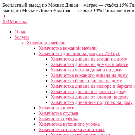
Бесплатный выезд по Москве
Диван + матрас —
скидка 10%
Ги
выезд по Москве
Диван + матрас —
скидка 10%
Гипоаллергенн
✦
ХИМ
чистка
О нас
Услуги
Химчистка мебели
Химчистка кожаной мебели
Химчистка диванов на дому от 750 руб
Химчистка дивана из замши на дому
Химчистка дивана на дому и в офисе
Химчистка чехлов дивана на дому
Химчистка кожаного дивана на дому
Химчистка белого дивана на дому
Химчистка дивана из велюра и бархата 
Химчистка дивана из флока на дому
Химчистка дивана от клопов на дому
Химчистка диванных подушек на дому
Химчистка кресел
Химчистка стульев
Химчистка пуфика
Химчистка кухонного уголка
Химчистка от запаха животных
Химчистка мебели от запаха