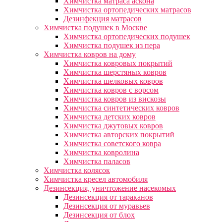
Химчистка матраса аскона
Химчистка ортопедических матрасов
Дезинфекция матрасов
Химчистка подушек в Москве
Химчистка ортопедических подушек
Химчистка подушек из пера
Химчистка ковров на дому
Химчистка ковровых покрытий
Химчистка шерстяных ковров
Химчистка шелковых ковров
Химчистка ковров с ворсом
Химчистка ковров из вискозы
Химчистка синтетических ковров
Химчистка детских ковров
Химчистка джутовых ковров
Химчистка авторских покрытий
Химчистка советского ковра
Химчистка ковролина
Химчистка паласов
Химчистка колясок
Химчистка кресел автомобиля
Дезинсекция, уничтожение насекомых
Дезинсекция от тараканов
Дезинсекция от муравьев
Дезинсекция от блох