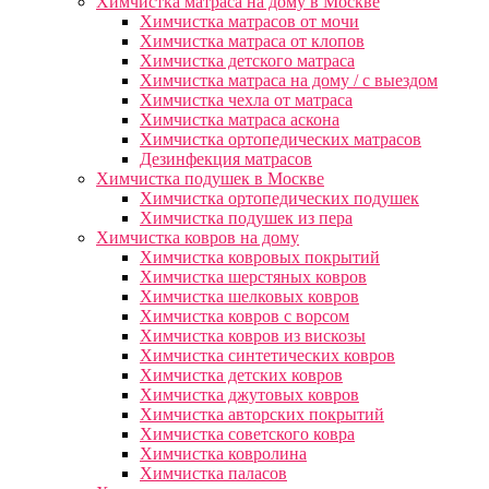
Химчистка матраса на дому в Москве
Химчистка матрасов от мочи
Химчистка матраса от клопов
Химчистка детского матраса
Химчистка матраса на дому / с выездом
Химчистка чехла от матраса
Химчистка матраса аскона
Химчистка ортопедических матрасов
Дезинфекция матрасов
Химчистка подушек в Москве
Химчистка ортопедических подушек
Химчистка подушек из пера
Химчистка ковров на дому
Химчистка ковровых покрытий
Химчистка шерстяных ковров
Химчистка шелковых ковров
Химчистка ковров с ворсом
Химчистка ковров из вискозы
Химчистка синтетических ковров
Химчистка детских ковров
Химчистка джутовых ковров
Химчистка авторских покрытий
Химчистка советского ковра
Химчистка ковролина
Химчистка паласов