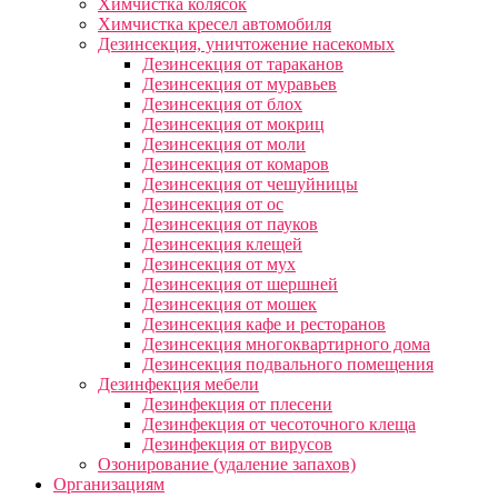
Химчистка колясок
Химчистка кресел автомобиля
Дезинсекция, уничтожение насекомых
Дезинсекция от тараканов
Дезинсекция от муравьев
Дезинсекция от блох
Дезинсекция от мокриц
Дезинсекция от моли
Дезинсекция от комаров
Дезинсекция от чешуйницы
Дезинсекция от ос
Дезинсекция от пауков
Дезинсекция клещей
Дезинсекция от мух
Дезинсекция от шершней
Дезинсекция от мошек
Дезинсекция кафе и ресторанов
Дезинсекция многоквартирного дома
Дезинсекция подвального помещения
Дезинфекция мебели
Дезинфекция от плесени
Дезинфекция от чесоточного клеща
Дезинфекция от вирусов
Озонирование (удаление запахов)
Организациям