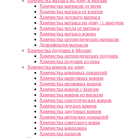
Химчистка матраса на дому в Москве
Химчистка матрасов от мочи
Химчистка матраса от клопов
Химчистка детского матраса
Химчистка матраса на дому / с выездом
Химчистка чехла от матраса
Химчистка матраса аскона
Химчистка ортопедических матрасов
Дезинфекция матрасов
Химчистка подушек в Москве
Химчистка ортопедических подушек
Химчистка подушек из пера
Химчистка ковров на дому
Химчистка ковровых покрытий
Химчистка шерстяных ковров
Химчистка шелковых ковров
Химчистка ковров с ворсом
Химчистка ковров из вискозы
Химчистка синтетических ковров
Химчистка детских ковров
Химчистка джутовых ковров
Химчистка авторских покрытий
Химчистка советского ковра
Химчистка ковролина
Химчистка паласов