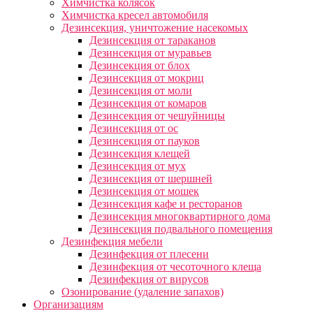
Химчистка колясок
Химчистка кресел автомобиля
Дезинсекция, уничтожение насекомых
Дезинсекция от тараканов
Дезинсекция от муравьев
Дезинсекция от блох
Дезинсекция от мокриц
Дезинсекция от моли
Дезинсекция от комаров
Дезинсекция от чешуйницы
Дезинсекция от ос
Дезинсекция от пауков
Дезинсекция клещей
Дезинсекция от мух
Дезинсекция от шершней
Дезинсекция от мошек
Дезинсекция кафе и ресторанов
Дезинсекция многоквартирного дома
Дезинсекция подвального помещения
Дезинфекция мебели
Дезинфекция от плесени
Дезинфекция от чесоточного клеща
Дезинфекция от вирусов
Озонирование (удаление запахов)
Организациям