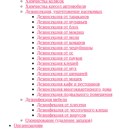
Химчистка колясок
Химчистка кресел автомобиля
Дезинсекция, уничтожение насекомых
Дезинсекция от тараканов
Дезинсекция от муравьев
Дезинсекция от блох
Дезинсекция от мокриц
Дезинсекция от моли
Дезинсекция от комаров
Дезинсекция от чешуйницы
Дезинсекция от ос
Дезинсекция от пауков
Дезинсекция клещей
Дезинсекция от мух
Дезинсекция от шершней
Дезинсекция от мошек
Дезинсекция кафе и ресторанов
Дезинсекция многоквартирного дома
Дезинсекция подвального помещения
Дезинфекция мебели
Дезинфекция от плесени
Дезинфекция от чесоточного клеща
Дезинфекция от вирусов
Озонирование (удаление запахов)
Организациям