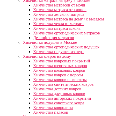
Химчистка матраса на дому в Москве
Химчистка матрасов от мочи
Химчистка матраса от клопов
Химчистка детского матраса
Химчистка матраса на дому / с выездом
Химчистка чехла от матраса
Химчистка матраса аскона
Химчистка ортопедических матрасов
Дезинфекция матрасов
Химчистка подушек в Москве
Химчистка ортопедических подушек
Химчистка подушек из пера
Химчистка ковров на дому
Химчистка ковровых покрытий
Химчистка шерстяных ковров
Химчистка шелковых ковров
Химчистка ковров с ворсом
Химчистка ковров из вискозы
Химчистка синтетических ковров
Химчистка детских ковров
Химчистка джутовых ковров
Химчистка авторских покрытий
Химчистка советского ковра
Химчистка ковролина
Химчистка паласов