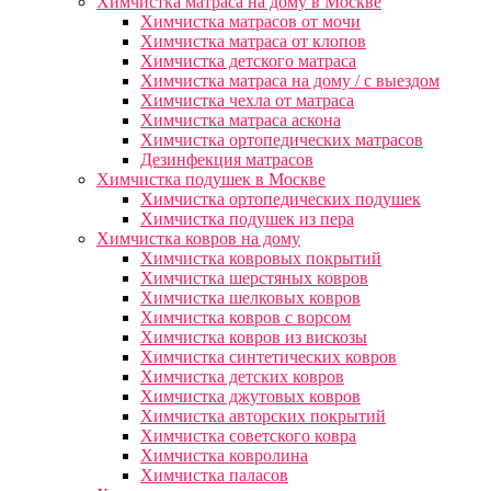
Химчистка матраса на дому в Москве
Химчистка матрасов от мочи
Химчистка матраса от клопов
Химчистка детского матраса
Химчистка матраса на дому / с выездом
Химчистка чехла от матраса
Химчистка матраса аскона
Химчистка ортопедических матрасов
Дезинфекция матрасов
Химчистка подушек в Москве
Химчистка ортопедических подушек
Химчистка подушек из пера
Химчистка ковров на дому
Химчистка ковровых покрытий
Химчистка шерстяных ковров
Химчистка шелковых ковров
Химчистка ковров с ворсом
Химчистка ковров из вискозы
Химчистка синтетических ковров
Химчистка детских ковров
Химчистка джутовых ковров
Химчистка авторских покрытий
Химчистка советского ковра
Химчистка ковролина
Химчистка паласов