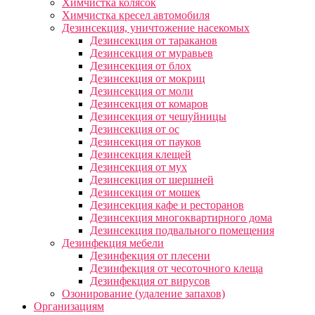
Химчистка колясок
Химчистка кресел автомобиля
Дезинсекция, уничтожение насекомых
Дезинсекция от тараканов
Дезинсекция от муравьев
Дезинсекция от блох
Дезинсекция от мокриц
Дезинсекция от моли
Дезинсекция от комаров
Дезинсекция от чешуйницы
Дезинсекция от ос
Дезинсекция от пауков
Дезинсекция клещей
Дезинсекция от мух
Дезинсекция от шершней
Дезинсекция от мошек
Дезинсекция кафе и ресторанов
Дезинсекция многоквартирного дома
Дезинсекция подвального помещения
Дезинфекция мебели
Дезинфекция от плесени
Дезинфекция от чесоточного клеща
Дезинфекция от вирусов
Озонирование (удаление запахов)
Организациям