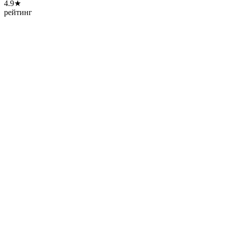
4.9★
рейтинг