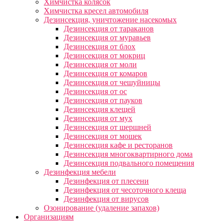
Химчистка колясок
Химчистка кресел автомобиля
Дезинсекция, уничтожение насекомых
Дезинсекция от тараканов
Дезинсекция от муравьев
Дезинсекция от блох
Дезинсекция от мокриц
Дезинсекция от моли
Дезинсекция от комаров
Дезинсекция от чешуйницы
Дезинсекция от ос
Дезинсекция от пауков
Дезинсекция клещей
Дезинсекция от мух
Дезинсекция от шершней
Дезинсекция от мошек
Дезинсекция кафе и ресторанов
Дезинсекция многоквартирного дома
Дезинсекция подвального помещения
Дезинфекция мебели
Дезинфекция от плесени
Дезинфекция от чесоточного клеща
Дезинфекция от вирусов
Озонирование (удаление запахов)
Организациям