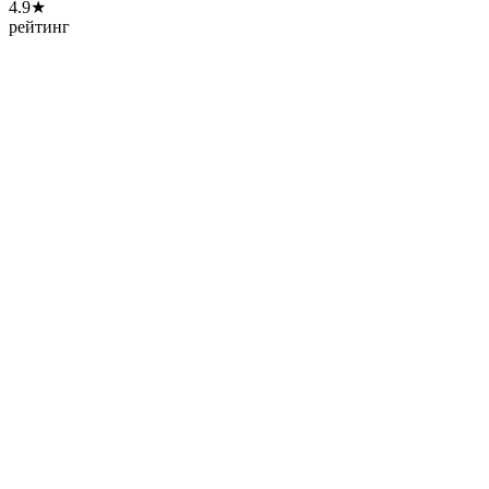
4.9★
рейтинг