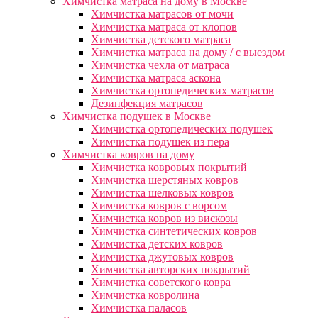
Химчистка матраса на дому в Москве
Химчистка матрасов от мочи
Химчистка матраса от клопов
Химчистка детского матраса
Химчистка матраса на дому / с выездом
Химчистка чехла от матраса
Химчистка матраса аскона
Химчистка ортопедических матрасов
Дезинфекция матрасов
Химчистка подушек в Москве
Химчистка ортопедических подушек
Химчистка подушек из пера
Химчистка ковров на дому
Химчистка ковровых покрытий
Химчистка шерстяных ковров
Химчистка шелковых ковров
Химчистка ковров с ворсом
Химчистка ковров из вискозы
Химчистка синтетических ковров
Химчистка детских ковров
Химчистка джутовых ковров
Химчистка авторских покрытий
Химчистка советского ковра
Химчистка ковролина
Химчистка паласов