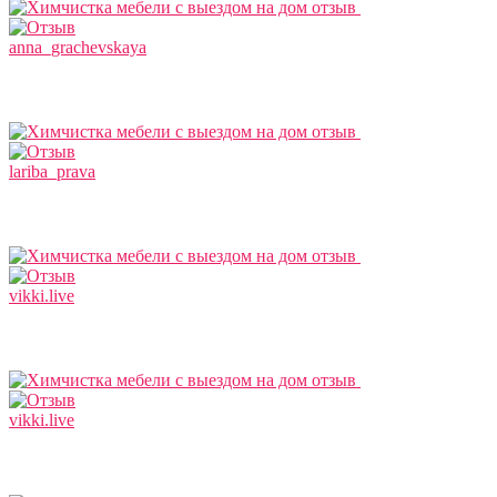
anna_grachevskaya
lariba_prava
vikki.live
vikki.live