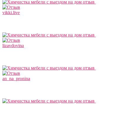
vikki.live
lizavdovina
an_na_pronina