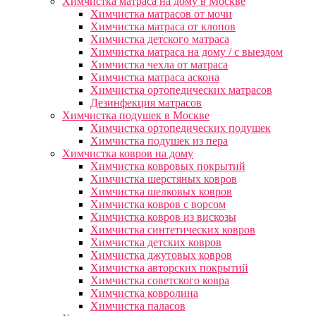
Химчистка матраса на дому в Москве
Химчистка матрасов от мочи
Химчистка матраса от клопов
Химчистка детского матраса
Химчистка матраса на дому / с выездом
Химчистка чехла от матраса
Химчистка матраса аскона
Химчистка ортопедических матрасов
Дезинфекция матрасов
Химчистка подушек в Москве
Химчистка ортопедических подушек
Химчистка подушек из пера
Химчистка ковров на дому
Химчистка ковровых покрытий
Химчистка шерстяных ковров
Химчистка шелковых ковров
Химчистка ковров с ворсом
Химчистка ковров из вискозы
Химчистка синтетических ковров
Химчистка детских ковров
Химчистка джутовых ковров
Химчистка авторских покрытий
Химчистка советского ковра
Химчистка ковролина
Химчистка паласов