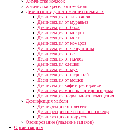
Химчистка колясок
Химчистка кресел автомобиля
Дезинсекция, уничтожение насекомых
Дезинсекция от тараканов
Дезинсекция от муравьев
Дезинсекция от блох
Дезинсекция от мокриц
Дезинсекция от моли
Дезинсекция от комаров
Дезинсекция от чешуйницы
Дезинсекция от ос
Дезинсекция от пауков
Дезинсекция клещей
Дезинсекция от мух
Дезинсекция от шершней
Дезинсекция от мошек
Дезинсекция кафе и ресторанов
Дезинсекция многоквартирного дома
Дезинсекция подвального помещения
Дезинфекция мебели
Дезинфекция от плесени
Дезинфекция от чесоточного клеща
Дезинфекция от вирусов
Озонирование (удаление запахов)
Организациям