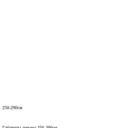
250-290см
Габариты дивана 250-290см