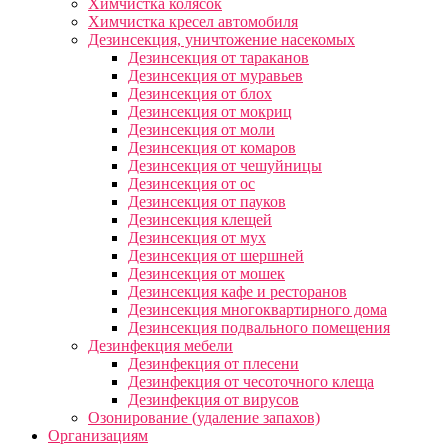
Химчистка колясок
Химчистка кресел автомобиля
Дезинсекция, уничтожение насекомых
Дезинсекция от тараканов
Дезинсекция от муравьев
Дезинсекция от блох
Дезинсекция от мокриц
Дезинсекция от моли
Дезинсекция от комаров
Дезинсекция от чешуйницы
Дезинсекция от ос
Дезинсекция от пауков
Дезинсекция клещей
Дезинсекция от мух
Дезинсекция от шершней
Дезинсекция от мошек
Дезинсекция кафе и ресторанов
Дезинсекция многоквартирного дома
Дезинсекция подвального помещения
Дезинфекция мебели
Дезинфекция от плесени
Дезинфекция от чесоточного клеща
Дезинфекция от вирусов
Озонирование (удаление запахов)
Организациям