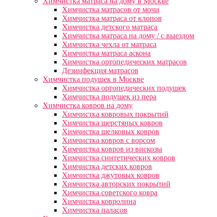
Химчистка матраса на дому в Москве
Химчистка матрасов от мочи
Химчистка матраса от клопов
Химчистка детского матраса
Химчистка матраса на дому / с выездом
Химчистка чехла от матраса
Химчистка матраса аскона
Химчистка ортопедических матрасов
Дезинфекция матрасов
Химчистка подушек в Москве
Химчистка ортопедических подушек
Химчистка подушек из пера
Химчистка ковров на дому
Химчистка ковровых покрытий
Химчистка шерстяных ковров
Химчистка шелковых ковров
Химчистка ковров с ворсом
Химчистка ковров из вискозы
Химчистка синтетических ковров
Химчистка детских ковров
Химчистка джутовых ковров
Химчистка авторских покрытий
Химчистка советского ковра
Химчистка ковролина
Химчистка паласов