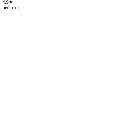
4.9★
рейтинг