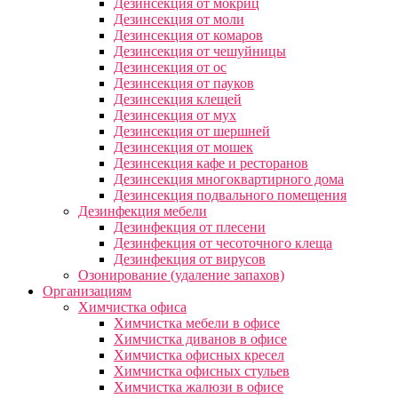
Дезинсекция от мокриц
Дезинсекция от моли
Дезинсекция от комаров
Дезинсекция от чешуйницы
Дезинсекция от ос
Дезинсекция от пауков
Дезинсекция клещей
Дезинсекция от мух
Дезинсекция от шершней
Дезинсекция от мошек
Дезинсекция кафе и ресторанов
Дезинсекция многоквартирного дома
Дезинсекция подвального помещения
Дезинфекция мебели
Дезинфекция от плесени
Дезинфекция от чесоточного клеща
Дезинфекция от вирусов
Озонирование (удаление запахов)
Организациям
Химчистка офиса
Химчистка мебели в офисе
Химчистка диванов в офисе
Химчистка офисных кресел
Химчистка офисных стульев
Химчистка жалюзи в офисе