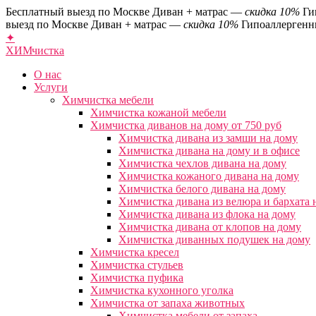
Бесплатный выезд по Москве
Диван + матрас —
скидка 10%
Ги
выезд по Москве
Диван + матрас —
скидка 10%
Гипоаллергенн
✦
ХИМ
чистка
О нас
Услуги
Химчистка мебели
Химчистка кожаной мебели
Химчистка диванов на дому от 750 руб
Химчистка дивана из замши на дому
Химчистка дивана на дому и в офисе
Химчистка чехлов дивана на дому
Химчистка кожаного дивана на дому
Химчистка белого дивана на дому
Химчистка дивана из велюра и бархата 
Химчистка дивана из флока на дому
Химчистка дивана от клопов на дому
Химчистка диванных подушек на дому
Химчистка кресел
Химчистка стульев
Химчистка пуфика
Химчистка кухонного уголка
Химчистка от запаха животных
Химчистка мебели от запаха