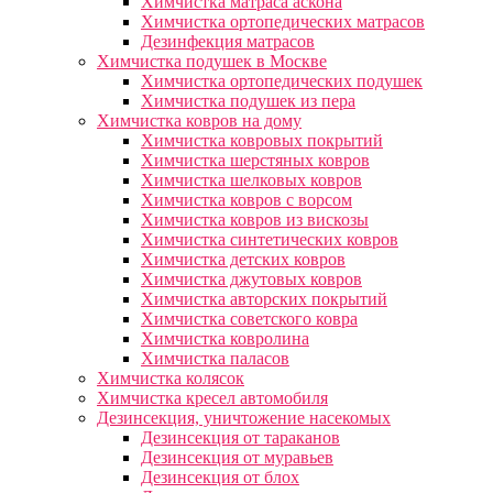
Химчистка матраса аскона
Химчистка ортопедических матрасов
Дезинфекция матрасов
Химчистка подушек в Москве
Химчистка ортопедических подушек
Химчистка подушек из пера
Химчистка ковров на дому
Химчистка ковровых покрытий
Химчистка шерстяных ковров
Химчистка шелковых ковров
Химчистка ковров с ворсом
Химчистка ковров из вискозы
Химчистка синтетических ковров
Химчистка детских ковров
Химчистка джутовых ковров
Химчистка авторских покрытий
Химчистка советского ковра
Химчистка ковролина
Химчистка паласов
Химчистка колясок
Химчистка кресел автомобиля
Дезинсекция, уничтожение насекомых
Дезинсекция от тараканов
Дезинсекция от муравьев
Дезинсекция от блох