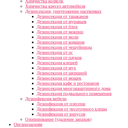
Химчистка колясок
Химчистка кресел автомобиля
Дезинсекция, уничтожение насекомых
Дезинсекция от тараканов
Дезинсекция от муравьев
Дезинсекция от блох
Дезинсекция от мокриц
Дезинсекция от моли
Дезинсекция от комаров
Дезинсекция от чешуйницы
Дезинсекция от ос
Дезинсекция от пауков
Дезинсекция клещей
Дезинсекция от мух
Дезинсекция от шершней
Дезинсекция от мошек
Дезинсекция кафе и ресторанов
Дезинсекция многоквартирного дома
Дезинсекция подвального помещения
Дезинфекция мебели
Дезинфекция от плесени
Дезинфекция от чесоточного клеща
Дезинфекция от вирусов
Озонирование (удаление запахов)
Организациям