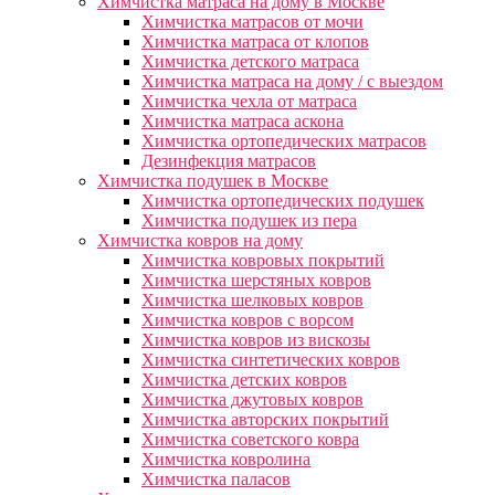
Химчистка матраса на дому в Москве
Химчистка матрасов от мочи
Химчистка матраса от клопов
Химчистка детского матраса
Химчистка матраса на дому / с выездом
Химчистка чехла от матраса
Химчистка матраса аскона
Химчистка ортопедических матрасов
Дезинфекция матрасов
Химчистка подушек в Москве
Химчистка ортопедических подушек
Химчистка подушек из пера
Химчистка ковров на дому
Химчистка ковровых покрытий
Химчистка шерстяных ковров
Химчистка шелковых ковров
Химчистка ковров с ворсом
Химчистка ковров из вискозы
Химчистка синтетических ковров
Химчистка детских ковров
Химчистка джутовых ковров
Химчистка авторских покрытий
Химчистка советского ковра
Химчистка ковролина
Химчистка паласов