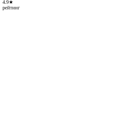
4.9★
рейтинг