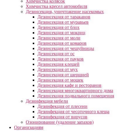
Химчистка колясок
Химчистка кресел автомобиля
Дезинсекция, уничтожение насекомых
Дезинсекция от тараканов
Дезинсекция от муравьев
Дезинсекция от блох
Дезинсекция от мокриц
Дезинсекция от моли
Дезинсекция от комаров
Дезинсекция от чешуйницы
Дезинсекция от ос
Дезинсекция от пауков
Дезинсекция клещей
Дезинсекция от мух
Дезинсекция от шершней
Дезинсекция от мошек
Дезинсекция кафе и ресторанов
Дезинсекция многоквартирного дома
Дезинсекция подвального помещения
Дезинфекция мебели
Дезинфекция от плесени
Дезинфекция от чесоточного клеща
Дезинфекция от вирусов
Озонирование (удаление запахов)
Организациям