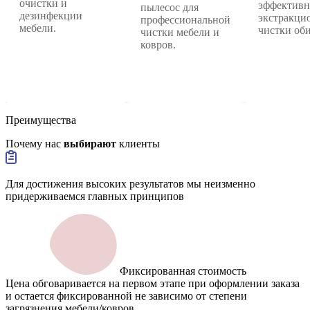
очистки и
эффектив
пылесос для
дезинфекции
экстракци
профессиональной
мебели.
чистки об
чистки мебели и
ковров.
Преимущества
Почему нас
выбирают
клиенты
Для достижения высоких результатов мы неизменно
придерживаемся главных принципов
Фиксированная стоимость
Цена обговаривается на первом этапе при оформлении заказа
и остается фиксированной не зависимо от степени
загрязнения мебели/ковров