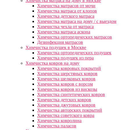
Химчистка матраса на дому в Москве
Химчистка матрасов от мочи
Химчистка матраса от клопов
Химчистка детского матраса
Химчистка матраса на дому / с выездом
Химчистка чехла от матраса
Химчистка матраса аскона
Химчистка ортопедических матрасов
Дезинфекция матрасов
Химчистка подушек в Москве
Химчистка ортопедических подушек
Химчистка подушек из пера
Химчистка ковров на дому
Химчистка ковровых покрытий
Химчистка шерстяных ковров
Химчистка шелковых ковров
Химчистка ковров с ворсом
Химчистка ковров из вискозы
Химчистка синтетических ковров
Химчистка детских ковров
Химчистка джутовых ковров
Химчистка авторских покрытий
Химчистка советского ковра
Химчистка ковролина
Химчистка паласов