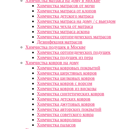
Химчистка матраса на дому в Москве
Химчистка матрасов от мочи
Химчистка матраса от клопов
Химчистка детского матраса
Химчистка матраса на дому / с выездом
Химчистка чехла от матраса
Химчистка матраса аскона
Химчистка ортопедических матрасов
Дезинфекция матрасов
Химчистка подушек в Москве
Химчистка ортопедических подушек
Химчистка подушек из пера
Химчистка ковров на дому
Химчистка ковровых покрытий
Химчистка шерстяных ковров
Химчистка шелковых ковров
Химчистка ковров с ворсом
Химчистка ковров из вискозы
Химчистка синтетических ковров
Химчистка детских ковров
Химчистка джутовых ковров
Химчистка авторских покрытий
Химчистка советского ковра
Химчистка ковролина
Химчистка паласов