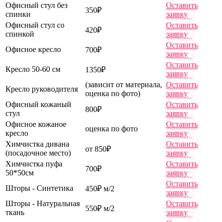
Офисный стул без
Оставить
350₽
спинки
заявку
Офисный стул со
Оставить
420₽
спинкой
заявку
Оставить
Офисное кресло
700₽
заявку
Оставить
Кресло 50-60 см
1350₽
заявку
(зависит от материала,
Оставить
Кресло руководителя
оценка по фото)
заявку
Офисный кожаный
Оставить
800₽
стул
заявку
Офисное кожаное
Оставить
оценка по фото
кресло
заявку
Химчистка дивана
Оставить
от 850₽
(посадочное место)
заявку
Химчистка пуфа
Оставить
700₽
50*50см
заявку
Оставить
Шторы - Синтетика
450₽ м/2
заявку
Шторы - Натуральная
Оставить
550₽ м/2
ткань
заявку