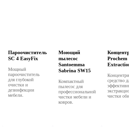
Пароочиститель
Моющий
Концент
SC 4 EasyFix
пылесос
Prochem
Santoemma
Extractio
Мощный
Sabrina SW15
пароочиститель
Концентри
для глубокой
средство д
Компактный
очистки и
эффектив
пылесос для
дезинфекции
экстракци
профессиональной
мебели.
чистки об
чистки мебели и
ковров.