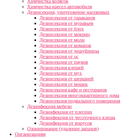
Химчистка колясок
Химчистка кресел автомобиля
Дезинсекция, уничтожение насекомых
Дезинсекция от тараканов
Дезинсекция от муравьев
Дезинсекция от блох
Дезинсекция от мокриц
Дезинсекция от моли
Дезинсекция от комаров
Дезинсекция от чешуйницы
Дезинсекция от ос
Дезинсекция от пауков
Дезинсекция клещей
Дезинсекция от мух
Дезинсекция от шершней
Дезинсекция от мошек
Дезинсекция кафе и ресторанов
Дезинсекция многоквартирного дома
Дезинсекция подвального помещения
Дезинфекция мебели
Дезинфекция от плесени
Дезинфекция от чесоточного клеща
Дезинфекция от вирусов
Озонирование (удаление запахов)
Организациям