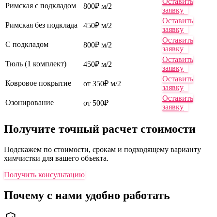
Оставить
Римская с подкладом
800₽ м/2
заявку
Оставить
Римская без подклада
450₽ м/2
заявку
Оставить
С подкладом
800₽ м/2
заявку
Оставить
Тюль (1 комплект)
450₽ м/2
заявку
Оставить
Ковровое покрытие
от 350₽ м/2
заявку
Оставить
Озонирование
от 500₽
заявку
Получите точный расчет стоимости
Подскажем по стоимости, срокам и подходящему варианту
химчистки для вашего объекта.
Получить консультацию
Почему с нами удобно работать