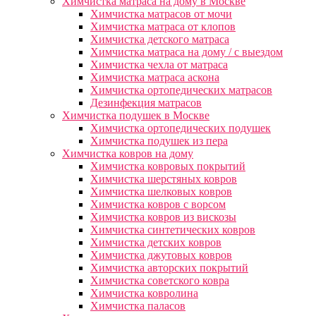
Химчистка матраса на дому в Москве
Химчистка матрасов от мочи
Химчистка матраса от клопов
Химчистка детского матраса
Химчистка матраса на дому / с выездом
Химчистка чехла от матраса
Химчистка матраса аскона
Химчистка ортопедических матрасов
Дезинфекция матрасов
Химчистка подушек в Москве
Химчистка ортопедических подушек
Химчистка подушек из пера
Химчистка ковров на дому
Химчистка ковровых покрытий
Химчистка шерстяных ковров
Химчистка шелковых ковров
Химчистка ковров с ворсом
Химчистка ковров из вискозы
Химчистка синтетических ковров
Химчистка детских ковров
Химчистка джутовых ковров
Химчистка авторских покрытий
Химчистка советского ковра
Химчистка ковролина
Химчистка паласов