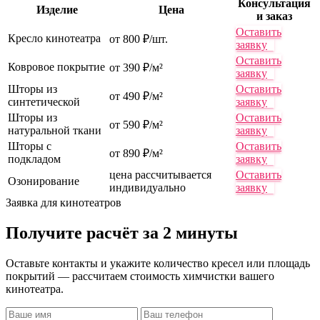
Консультация
Изделие
Цена
и заказ
Оставить
Кресло кинотеатра
от 800 ₽/шт.
заявку
Оставить
Ковровое покрытие
от 390 ₽/м²
заявку
Шторы из
Оставить
от 490 ₽/м²
синтетической
заявку
Шторы из
Оставить
от 590 ₽/м²
натуральной ткани
заявку
Шторы с
Оставить
от 890 ₽/м²
подкладом
заявку
цена рассчитывается
Оставить
Озонирование
индивидуально
заявку
Заявка для кинотеатров
Получите расчёт
за 2 минуты
Оставьте контакты и укажите количество кресел или площадь
покрытий — рассчитаем стоимость химчистки вашего
кинотеатра.