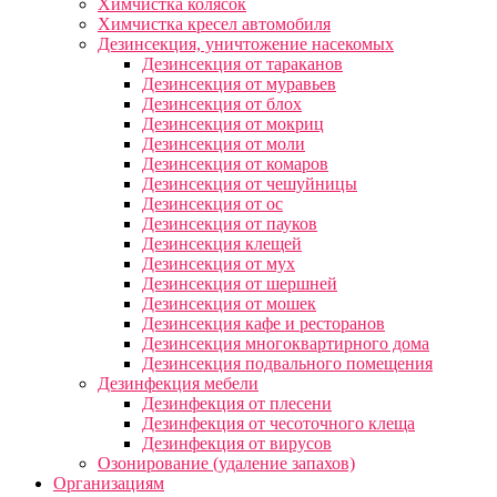
Химчистка колясок
Химчистка кресел автомобиля
Дезинсекция, уничтожение насекомых
Дезинсекция от тараканов
Дезинсекция от муравьев
Дезинсекция от блох
Дезинсекция от мокриц
Дезинсекция от моли
Дезинсекция от комаров
Дезинсекция от чешуйницы
Дезинсекция от ос
Дезинсекция от пауков
Дезинсекция клещей
Дезинсекция от мух
Дезинсекция от шершней
Дезинсекция от мошек
Дезинсекция кафе и ресторанов
Дезинсекция многоквартирного дома
Дезинсекция подвального помещения
Дезинфекция мебели
Дезинфекция от плесени
Дезинфекция от чесоточного клеща
Дезинфекция от вирусов
Озонирование (удаление запахов)
Организациям