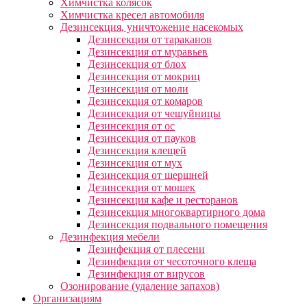
Химчистка колясок
Химчистка кресел автомобиля
Дезинсекция, уничтожение насекомых
Дезинсекция от тараканов
Дезинсекция от муравьев
Дезинсекция от блох
Дезинсекция от мокриц
Дезинсекция от моли
Дезинсекция от комаров
Дезинсекция от чешуйницы
Дезинсекция от ос
Дезинсекция от пауков
Дезинсекция клещей
Дезинсекция от мух
Дезинсекция от шершней
Дезинсекция от мошек
Дезинсекция кафе и ресторанов
Дезинсекция многоквартирного дома
Дезинсекция подвального помещения
Дезинфекция мебели
Дезинфекция от плесени
Дезинфекция от чесоточного клеща
Дезинфекция от вирусов
Озонирование (удаление запахов)
Организациям