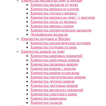
Химчистка матраса на дому в Москве
Химчистка матрасов от мочи
Химчистка матраса от клопов
Химчистка детского матраса
Химчистка матраса на дому / с выездом
Химчистка чехла от матраса
Химчистка матраса аскона
Химчистка ортопедических матрасов
Дезинфекция матрасов
Химчистка подушек в Москве
Химчистка ортопедических подушек
Химчистка подушек из пера
Химчистка ковров на дому
Химчистка ковровых покрытий
Химчистка шерстяных ковров
Химчистка шелковых ковров
Химчистка ковров с ворсом
Химчистка ковров из вискозы
Химчистка синтетических ковров
Химчистка детских ковров
Химчистка джутовых ковров
Химчистка авторских покрытий
Химчистка советского ковра
Химчистка ковролина
Химчистка паласов