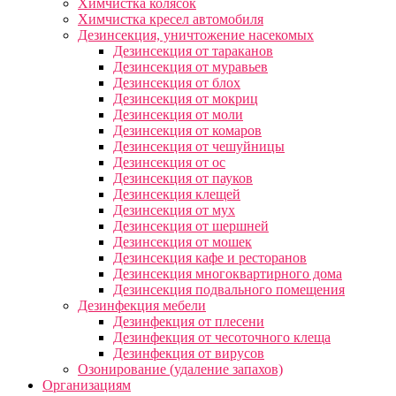
Химчистка колясок
Химчистка кресел автомобиля
Дезинсекция, уничтожение насекомых
Дезинсекция от тараканов
Дезинсекция от муравьев
Дезинсекция от блох
Дезинсекция от мокриц
Дезинсекция от моли
Дезинсекция от комаров
Дезинсекция от чешуйницы
Дезинсекция от ос
Дезинсекция от пауков
Дезинсекция клещей
Дезинсекция от мух
Дезинсекция от шершней
Дезинсекция от мошек
Дезинсекция кафе и ресторанов
Дезинсекция многоквартирного дома
Дезинсекция подвального помещения
Дезинфекция мебели
Дезинфекция от плесени
Дезинфекция от чесоточного клеща
Дезинфекция от вирусов
Озонирование (удаление запахов)
Организациям