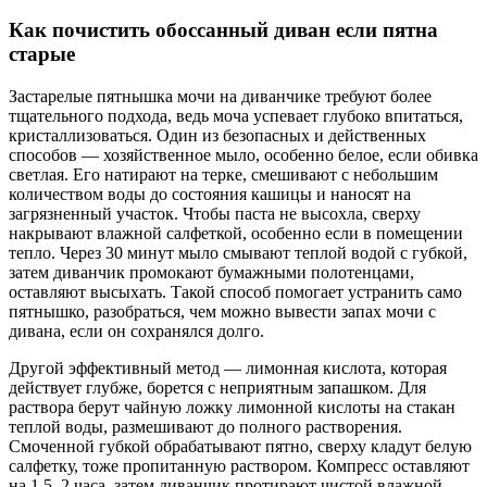
Как почистить обоссанный диван если пятна
старые
Застарелые пятнышка мочи на диванчике требуют более
тщательного подхода, ведь моча успевает глубоко впитаться,
кристаллизоваться. Один из безопасных и действенных
способов — хозяйственное мыло, особенно белое, если обивка
светлая. Его натирают на терке, смешивают с небольшим
количеством воды до состояния кашицы и наносят на
загрязненный участок. Чтобы паста не высохла, сверху
накрывают влажной салфеткой, особенно если в помещении
тепло. Через 30 минут мыло смывают теплой водой с губкой,
затем диванчик промокают бумажными полотенцами,
оставляют высыхать. Такой способ помогает устранить само
пятнышко, разобраться, чем можно вывести запах мочи с
дивана, если он сохранялся долго.
Другой эффективный метод — лимонная кислота, которая
действует глубже, борется с неприятным запашком. Для
раствора берут чайную ложку лимонной кислоты на стакан
теплой воды, размешивают до полного растворения.
Смоченной губкой обрабатывают пятно, сверху кладут белую
салфетку, тоже пропитанную раствором. Компресс оставляют
на 1,5–2 часа, затем диванчик протирают чистой влажной