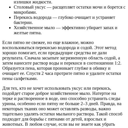
излишки жидкости.
Столовый уксус — расщепляет остатки мочи и борется с
микробами.
Перекись водорода — глубоко очищает и устраняет
бактерии.
Хозяйственное мыло — эффективно убирает запах и
желтые пятна.
Если пятно не свежее, но еще влажное, можно
воспользоваться перекисью водорода и содой. Этот метод
хорошо помогает, если предыдущие средства не дали
результата. Сначала засыпьте загрязненную область содой, а
затем нанесите раствор воды и перекиси в соотношении 1:2.
Образуется пена, которая проникает глубже в обивку и
очищает ее. Спустя 2 часа протрите пятно и удалите остатки
пены салфетками.
Для тех, кто не хочет использовать уксус или перекись,
подойдет старое доброе хозяйственное мыло. Натертое на
терке и растворенное в воде, оно способно устранить следы
урины, особенно если пятну не больше 2–3 дней. Правда, на
некоторых тканях оно может оставлять разводы, важно
тщательно удалять остатки мыльного раствора. Такой способ
подходит для борьбы с пятнами от детей, взрослых и
животных. В любом случае, если вы не знаете как убрать