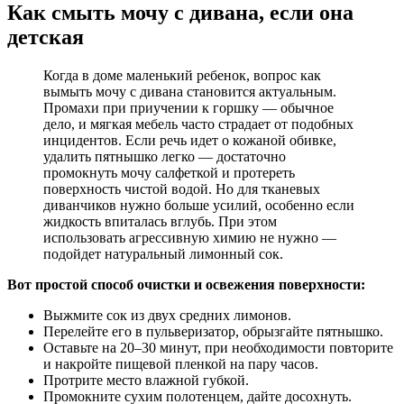
Как смыть мочу с дивана, если она
детская
Когда в доме маленький ребенок, вопрос как
вымыть мочу с дивана становится актуальным.
Промахи при приучении к горшку — обычное
дело, и мягкая мебель часто страдает от подобных
инцидентов. Если речь идет о кожаной обивке,
удалить пятнышко легко — достаточно
промокнуть мочу салфеткой и протереть
поверхность чистой водой. Но для тканевых
диванчиков нужно больше усилий, особенно если
жидкость впиталась вглубь. При этом
использовать агрессивную химию не нужно —
подойдет натуральный лимонный сок.
Вот простой способ очистки и освежения поверхности:
Выжмите сок из двух средних лимонов.
Перелейте его в пульверизатор, обрызгайте пятнышко.
Оставьте на 20–30 минут, при необходимости повторите
и накройте пищевой пленкой на пару часов.
Протрите место влажной губкой.
Промокните сухим полотенцем, дайте досохнуть.