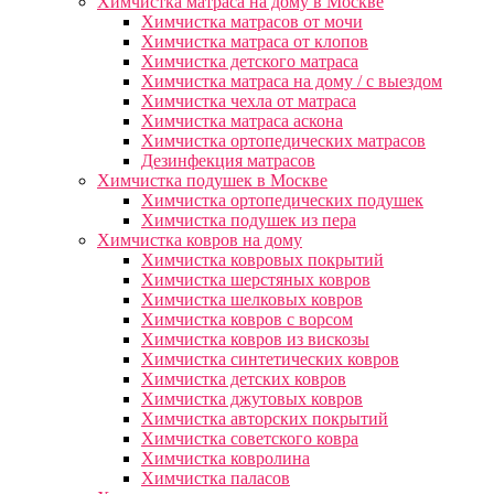
Химчистка матраса на дому в Москве
Химчистка матрасов от мочи
Химчистка матраса от клопов
Химчистка детского матраса
Химчистка матраса на дому / с выездом
Химчистка чехла от матраса
Химчистка матраса аскона
Химчистка ортопедических матрасов
Дезинфекция матрасов
Химчистка подушек в Москве
Химчистка ортопедических подушек
Химчистка подушек из пера
Химчистка ковров на дому
Химчистка ковровых покрытий
Химчистка шерстяных ковров
Химчистка шелковых ковров
Химчистка ковров с ворсом
Химчистка ковров из вискозы
Химчистка синтетических ковров
Химчистка детских ковров
Химчистка джутовых ковров
Химчистка авторских покрытий
Химчистка советского ковра
Химчистка ковролина
Химчистка паласов