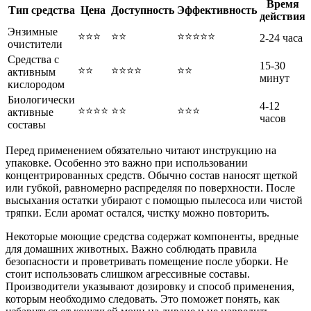
Время
Тип средства
Цена
Доступность
Эффективность
действия
Энзимные
⭐⭐⭐
⭐⭐
⭐⭐⭐⭐⭐
2-24 часа
очистители
Средства с
15-30
⭐⭐
⭐⭐⭐⭐
⭐⭐
активным
минут
кислородом
Биологически
4-12
⭐⭐⭐⭐
⭐⭐
⭐⭐⭐
активные
часов
составы
Перед применением обязательно читают инструкцию на
упаковке. Особенно это важно при использовании
концентрированных средств. Обычно состав наносят щеткой
или губкой, равномерно распределяя по поверхности. После
высыхания остатки убирают с помощью пылесоса или чистой
тряпки. Если аромат остался, чистку можно повторить.
Некоторые моющие средства содержат компоненты, вредные
для домашних животных. Важно соблюдать правила
безопасности и проветривать помещение после уборки. Не
стоит использовать слишком агрессивные составы.
Производители указывают дозировку и способ применения,
которым необходимо следовать. Это поможет понять, как