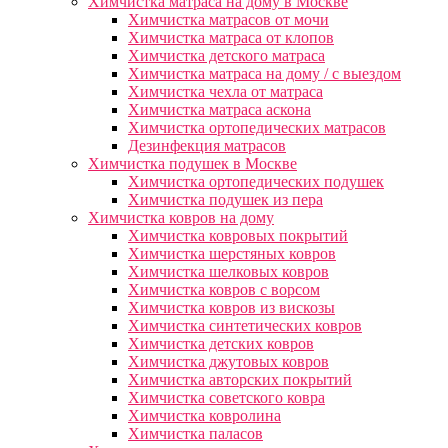
Химчистка матраса на дому в Москве
Химчистка матрасов от мочи
Химчистка матраса от клопов
Химчистка детского матраса
Химчистка матраса на дому / с выездом
Химчистка чехла от матраса
Химчистка матраса аскона
Химчистка ортопедических матрасов
Дезинфекция матрасов
Химчистка подушек в Москве
Химчистка ортопедических подушек
Химчистка подушек из пера
Химчистка ковров на дому
Химчистка ковровых покрытий
Химчистка шерстяных ковров
Химчистка шелковых ковров
Химчистка ковров с ворсом
Химчистка ковров из вискозы
Химчистка синтетических ковров
Химчистка детских ковров
Химчистка джутовых ковров
Химчистка авторских покрытий
Химчистка советского ковра
Химчистка ковролина
Химчистка паласов