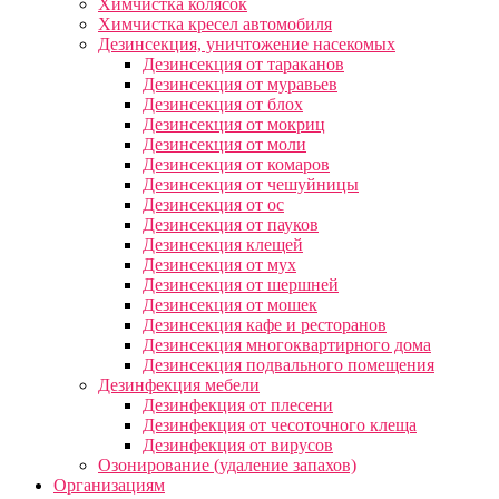
Химчистка колясок
Химчистка кресел автомобиля
Дезинсекция, уничтожение насекомых
Дезинсекция от тараканов
Дезинсекция от муравьев
Дезинсекция от блох
Дезинсекция от мокриц
Дезинсекция от моли
Дезинсекция от комаров
Дезинсекция от чешуйницы
Дезинсекция от ос
Дезинсекция от пауков
Дезинсекция клещей
Дезинсекция от мух
Дезинсекция от шершней
Дезинсекция от мошек
Дезинсекция кафе и ресторанов
Дезинсекция многоквартирного дома
Дезинсекция подвального помещения
Дезинфекция мебели
Дезинфекция от плесени
Дезинфекция от чесоточного клеща
Дезинфекция от вирусов
Озонирование (удаление запахов)
Организациям