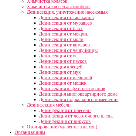
Химчистка колясок
Химчистка кресел автомобиля
Дезинсекция, уничтожение насекомых
Дезинсекция от тараканов
Дезинсекция от муравьев
Дезинсекция от блох
Дезинсекция от мокриц
Дезинсекция от моли
Дезинсекция от комаров
Дезинсекция от чешуйницы
Дезинсекция от ос
Дезинсекция от пауков
Дезинсекция клещей
Дезинсекция от мух
Дезинсекция от шершней
Дезинсекция от мошек
Дезинсекция кафе и ресторанов
Дезинсекция многоквартирного дома
Дезинсекция подвального помещения
Дезинфекция мебели
Дезинфекция от плесени
Дезинфекция от чесоточного клеща
Дезинфекция от вирусов
Озонирование (удаление запахов)
Организациям