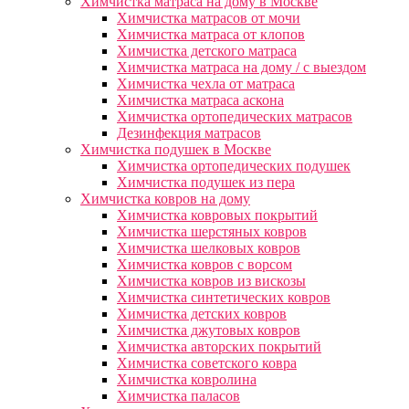
Химчистка матраса на дому в Москве
Химчистка матрасов от мочи
Химчистка матраса от клопов
Химчистка детского матраса
Химчистка матраса на дому / с выездом
Химчистка чехла от матраса
Химчистка матраса аскона
Химчистка ортопедических матрасов
Дезинфекция матрасов
Химчистка подушек в Москве
Химчистка ортопедических подушек
Химчистка подушек из пера
Химчистка ковров на дому
Химчистка ковровых покрытий
Химчистка шерстяных ковров
Химчистка шелковых ковров
Химчистка ковров с ворсом
Химчистка ковров из вискозы
Химчистка синтетических ковров
Химчистка детских ковров
Химчистка джутовых ковров
Химчистка авторских покрытий
Химчистка советского ковра
Химчистка ковролина
Химчистка паласов