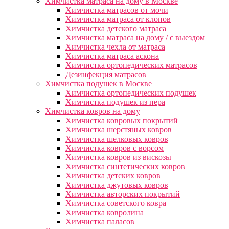
Химчистка матраса на дому в Москве
Химчистка матрасов от мочи
Химчистка матраса от клопов
Химчистка детского матраса
Химчистка матраса на дому / с выездом
Химчистка чехла от матраса
Химчистка матраса аскона
Химчистка ортопедических матрасов
Дезинфекция матрасов
Химчистка подушек в Москве
Химчистка ортопедических подушек
Химчистка подушек из пера
Химчистка ковров на дому
Химчистка ковровых покрытий
Химчистка шерстяных ковров
Химчистка шелковых ковров
Химчистка ковров с ворсом
Химчистка ковров из вискозы
Химчистка синтетических ковров
Химчистка детских ковров
Химчистка джутовых ковров
Химчистка авторских покрытий
Химчистка советского ковра
Химчистка ковролина
Химчистка паласов