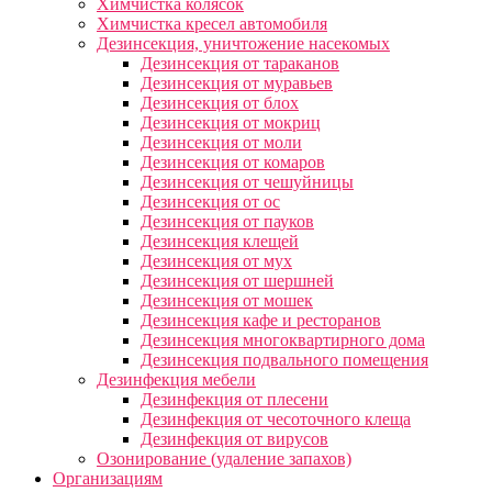
Химчистка колясок
Химчистка кресел автомобиля
Дезинсекция, уничтожение насекомых
Дезинсекция от тараканов
Дезинсекция от муравьев
Дезинсекция от блох
Дезинсекция от мокриц
Дезинсекция от моли
Дезинсекция от комаров
Дезинсекция от чешуйницы
Дезинсекция от ос
Дезинсекция от пауков
Дезинсекция клещей
Дезинсекция от мух
Дезинсекция от шершней
Дезинсекция от мошек
Дезинсекция кафе и ресторанов
Дезинсекция многоквартирного дома
Дезинсекция подвального помещения
Дезинфекция мебели
Дезинфекция от плесени
Дезинфекция от чесоточного клеща
Дезинфекция от вирусов
Озонирование (удаление запахов)
Организациям