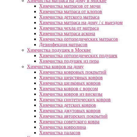
Химчистка матраса на дому в Москве
Химчистка матрасов от мочи
Химчистка матраса от клопов
Химчистка детского матраса
Химчистка матраса на дому / с выездом
Химчистка чехла от матраса
Химчистка матраса аскона
Химчистка ортопедических матрасов
Дезинфекция матрасов
Химчистка подушек в Москве
Химчистка ортопедических подушек
Химчистка подушек из пера
Химчистка ковров на дому
Химчистка ковровых покрытий
Химчистка шерстяных ковров
Химчистка шелковых ковров
Химчистка ковров с ворсом
Химчистка ковров из вискозы
Химчистка синтетических ковров
Химчистка детских ковров
Химчистка джутовых ковров
Химчистка авторских покрытий
Химчистка советского ковра
Химчистка ковролина
Химчистка паласов