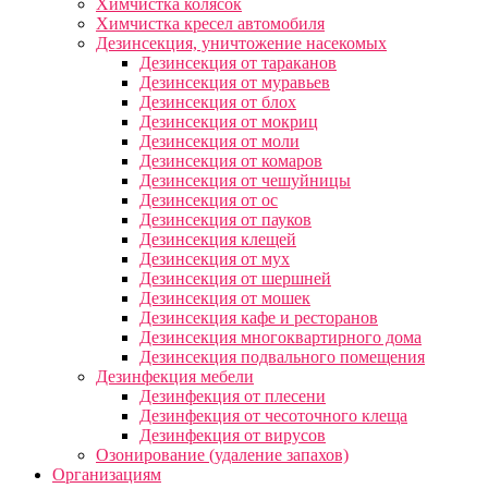
Химчистка колясок
Химчистка кресел автомобиля
Дезинсекция, уничтожение насекомых
Дезинсекция от тараканов
Дезинсекция от муравьев
Дезинсекция от блох
Дезинсекция от мокриц
Дезинсекция от моли
Дезинсекция от комаров
Дезинсекция от чешуйницы
Дезинсекция от ос
Дезинсекция от пауков
Дезинсекция клещей
Дезинсекция от мух
Дезинсекция от шершней
Дезинсекция от мошек
Дезинсекция кафе и ресторанов
Дезинсекция многоквартирного дома
Дезинсекция подвального помещения
Дезинфекция мебели
Дезинфекция от плесени
Дезинфекция от чесоточного клеща
Дезинфекция от вирусов
Озонирование (удаление запахов)
Организациям