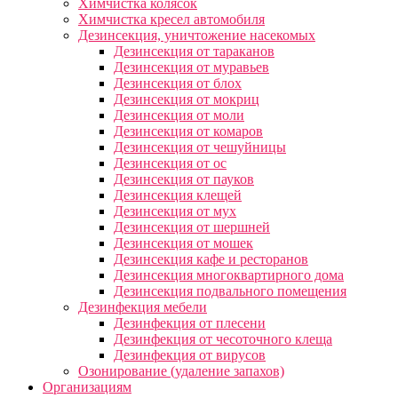
Химчистка колясок
Химчистка кресел автомобиля
Дезинсекция, уничтожение насекомых
Дезинсекция от тараканов
Дезинсекция от муравьев
Дезинсекция от блох
Дезинсекция от мокриц
Дезинсекция от моли
Дезинсекция от комаров
Дезинсекция от чешуйницы
Дезинсекция от ос
Дезинсекция от пауков
Дезинсекция клещей
Дезинсекция от мух
Дезинсекция от шершней
Дезинсекция от мошек
Дезинсекция кафе и ресторанов
Дезинсекция многоквартирного дома
Дезинсекция подвального помещения
Дезинфекция мебели
Дезинфекция от плесени
Дезинфекция от чесоточного клеща
Дезинфекция от вирусов
Озонирование (удаление запахов)
Организациям