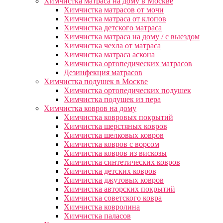
Химчистка матраса на дому в Москве
Химчистка матрасов от мочи
Химчистка матраса от клопов
Химчистка детского матраса
Химчистка матраса на дому / с выездом
Химчистка чехла от матраса
Химчистка матраса аскона
Химчистка ортопедических матрасов
Дезинфекция матрасов
Химчистка подушек в Москве
Химчистка ортопедических подушек
Химчистка подушек из пера
Химчистка ковров на дому
Химчистка ковровых покрытий
Химчистка шерстяных ковров
Химчистка шелковых ковров
Химчистка ковров с ворсом
Химчистка ковров из вискозы
Химчистка синтетических ковров
Химчистка детских ковров
Химчистка джутовых ковров
Химчистка авторских покрытий
Химчистка советского ковра
Химчистка ковролина
Химчистка паласов