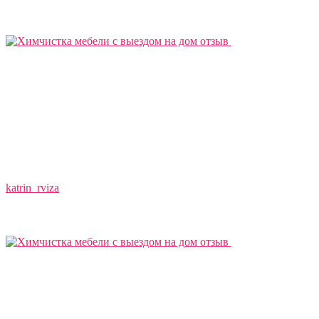
katrin_rviza