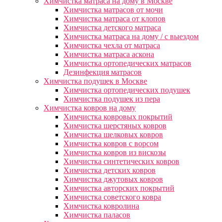
Химчистка матраса на дому в Москве
Химчистка матрасов от мочи
Химчистка матраса от клопов
Химчистка детского матраса
Химчистка матраса на дому / с выездом
Химчистка чехла от матраса
Химчистка матраса аскона
Химчистка ортопедических матрасов
Дезинфекция матрасов
Химчистка подушек в Москве
Химчистка ортопедических подушек
Химчистка подушек из пера
Химчистка ковров на дому
Химчистка ковровых покрытий
Химчистка шерстяных ковров
Химчистка шелковых ковров
Химчистка ковров с ворсом
Химчистка ковров из вискозы
Химчистка синтетических ковров
Химчистка детских ковров
Химчистка джутовых ковров
Химчистка авторских покрытий
Химчистка советского ковра
Химчистка ковролина
Химчистка паласов