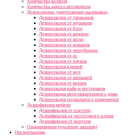
Химчистка колясок
Химчистка кресел автомобиля
Дезинсекция, уничтожение насекомых
Дезинсекция от тараканов
Дезинсекция от муравьев
Дезинсекция от блох
Дезинсекция от мокриц
Дезинсекция от моли
Дезинсекция от комаров
Дезинсекция от чешуйницы
Дезинсекция от ос
Дезинсекция от пауков
Дезинсекция клещей
Дезинсекция от мух
Дезинсекция от шершней
Дезинсекция от мошек
Дезинсекция кафе и ресторанов
Дезинсекция многоквартирного дома
Дезинсекция подвального помещения
Дезинфекция мебели
Дезинфекция от плесени
Дезинфекция от чесоточного клеща
Дезинфекция от вирусов
Озонирование (удаление запахов)
Организациям