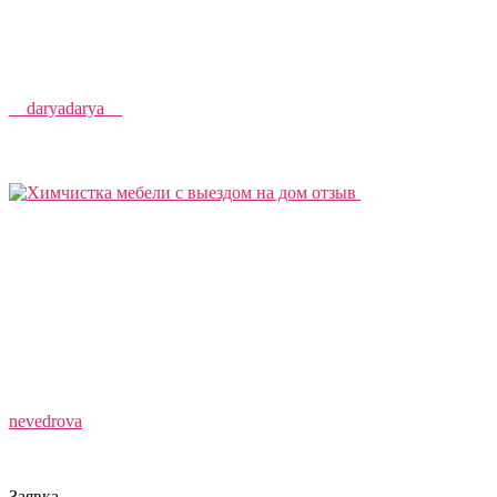
__daryadarya__
nevedrova
Заявка