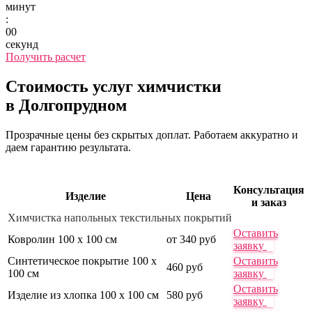
минут
:
00
секунд
Получить расчет
Стоимость услуг химчистки
в Долгопрудном
Прозрачные цены без скрытых доплат. Работаем аккуратно и
даем гарантию результата.
Консультация
Изделие
Цена
и заказ
Химчистка напольных текстильных покрытий
Оставить
Ковролин 100 х 100 см
от 340 руб
заявку
Синтетическое покрытие 100 х
Оставить
460 руб
100 см
заявку
Оставить
Изделие из хлопка 100 х 100 см
580 руб
заявку