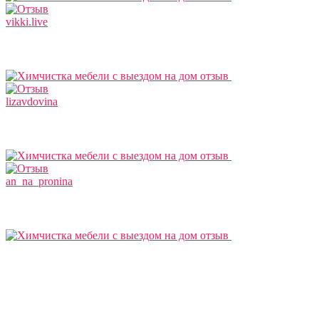
vikki.live
lizavdovina
an_na_pronina