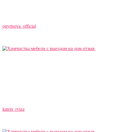
ogyrtsova_official
katrin_rviza