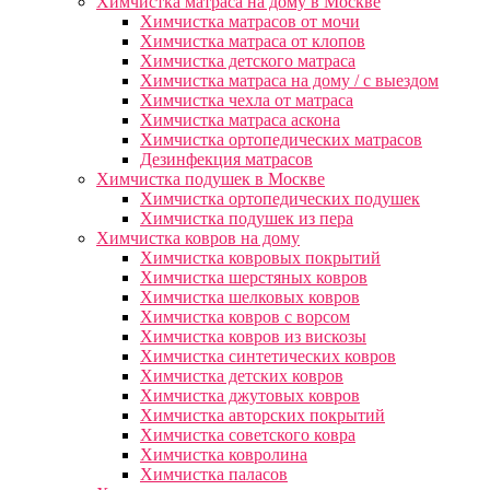
Химчистка матраса на дому в Москве
Химчистка матрасов от мочи
Химчистка матраса от клопов
Химчистка детского матраса
Химчистка матраса на дому / с выездом
Химчистка чехла от матраса
Химчистка матраса аскона
Химчистка ортопедических матрасов
Дезинфекция матрасов
Химчистка подушек в Москве
Химчистка ортопедических подушек
Химчистка подушек из пера
Химчистка ковров на дому
Химчистка ковровых покрытий
Химчистка шерстяных ковров
Химчистка шелковых ковров
Химчистка ковров с ворсом
Химчистка ковров из вискозы
Химчистка синтетических ковров
Химчистка детских ковров
Химчистка джутовых ковров
Химчистка авторских покрытий
Химчистка советского ковра
Химчистка ковролина
Химчистка паласов