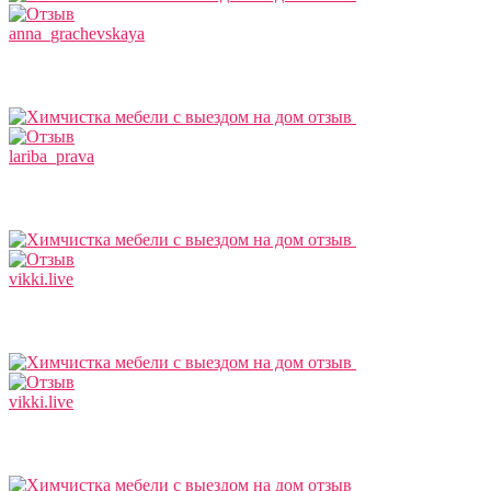
anna_grachevskaya
lariba_prava
vikki.live
vikki.live