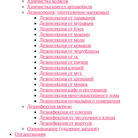
Химчистка колясок
Химчистка кресел автомобиля
Дезинсекция, уничтожение насекомых
Дезинсекция от тараканов
Дезинсекция от муравьев
Дезинсекция от блох
Дезинсекция от мокриц
Дезинсекция от моли
Дезинсекция от комаров
Дезинсекция от чешуйницы
Дезинсекция от ос
Дезинсекция от пауков
Дезинсекция клещей
Дезинсекция от мух
Дезинсекция от шершней
Дезинсекция от мошек
Дезинсекция кафе и ресторанов
Дезинсекция многоквартирного дома
Дезинсекция подвального помещения
Дезинфекция мебели
Дезинфекция от плесени
Дезинфекция от чесоточного клеща
Дезинфекция от вирусов
Озонирование (удаление запахов)
Организациям