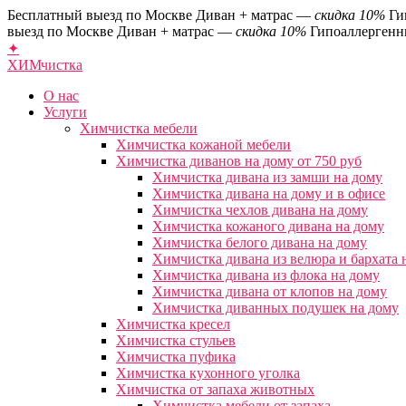
Бесплатный выезд по Москве
Диван + матрас —
скидка 10%
Ги
выезд по Москве
Диван + матрас —
скидка 10%
Гипоаллергенн
✦
ХИМ
чистка
О нас
Услуги
Химчистка мебели
Химчистка кожаной мебели
Химчистка диванов на дому от 750 руб
Химчистка дивана из замши на дому
Химчистка дивана на дому и в офисе
Химчистка чехлов дивана на дому
Химчистка кожаного дивана на дому
Химчистка белого дивана на дому
Химчистка дивана из велюра и бархата 
Химчистка дивана из флока на дому
Химчистка дивана от клопов на дому
Химчистка диванных подушек на дому
Химчистка кресел
Химчистка стульев
Химчистка пуфика
Химчистка кухонного уголка
Химчистка от запаха животных
Химчистка мебели от запаха