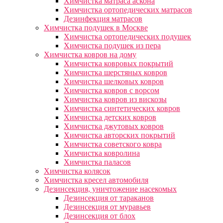
Химчистка матраса аскона
Химчистка ортопедических матрасов
Дезинфекция матрасов
Химчистка подушек в Москве
Химчистка ортопедических подушек
Химчистка подушек из пера
Химчистка ковров на дому
Химчистка ковровых покрытий
Химчистка шерстяных ковров
Химчистка шелковых ковров
Химчистка ковров с ворсом
Химчистка ковров из вискозы
Химчистка синтетических ковров
Химчистка детских ковров
Химчистка джутовых ковров
Химчистка авторских покрытий
Химчистка советского ковра
Химчистка ковролина
Химчистка паласов
Химчистка колясок
Химчистка кресел автомобиля
Дезинсекция, уничтожение насекомых
Дезинсекция от тараканов
Дезинсекция от муравьев
Дезинсекция от блох