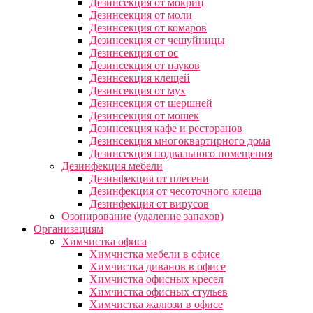
Дезинсекция от мокриц
Дезинсекция от моли
Дезинсекция от комаров
Дезинсекция от чешуйницы
Дезинсекция от ос
Дезинсекция от пауков
Дезинсекция клещей
Дезинсекция от мух
Дезинсекция от шершней
Дезинсекция от мошек
Дезинсекция кафе и ресторанов
Дезинсекция многоквартирного дома
Дезинсекция подвального помещения
Дезинфекция мебели
Дезинфекция от плесени
Дезинфекция от чесоточного клеща
Дезинфекция от вирусов
Озонирование (удаление запахов)
Организациям
Химчистка офиса
Химчистка мебели в офисе
Химчистка диванов в офисе
Химчистка офисных кресел
Химчистка офисных стульев
Химчистка жалюзи в офисе