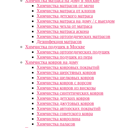
Химчистка матраса на дому в Москве
Химчистка матрасов от мочи
Химчистка матраса от клопов
Химчистка детского матраса
Химчистка матраса на дому / с выездом
Химчистка чехла от матраса
Химчистка матраса аскона
Химчистка ортопедических матрасов
Дезинфекция матрасов
Химчистка подушек в Москве
Химчистка ортопедических подушек
Химчистка подушек из пера
Химчистка ковров на дому
Химчистка ковровых покрытий
Химчистка шерстяных ковров
Химчистка шелковых ковров
Химчистка ковров с ворсом
Химчистка ковров из вискозы
Химчистка синтетических ковров
Химчистка детских ковров
Химчистка джутовых ковров
Химчистка авторских покрытий
Химчистка советского ковра
Химчистка ковролина
Химчистка паласов