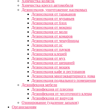
Химчистка колясок
Химчистка кресел автомобиля
Дезинсекция, уничтожение насекомых
Дезинсекция от тараканов
Дезинсекция от муравьев
Дезинсекция от блох
Дезинсекция от мокриц
Дезинсекция от моли
Дезинсекция от комаров
Дезинсекция от чешуйницы
Дезинсекция от ос
Дезинсекция от пауков
Дезинсекция клещей
Дезинсекция от мух
Дезинсекция от шершней
Дезинсекция от мошек
Дезинсекция кафе и ресторанов
Дезинсекция многоквартирного дома
Дезинсекция подвального помещения
Дезинфекция мебели
Дезинфекция от плесени
Дезинфекция от чесоточного клеща
Дезинфекция от вирусов
Озонирование (удаление запахов)
Организациям