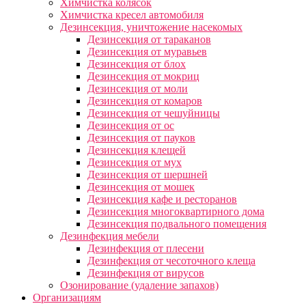
Химчистка колясок
Химчистка кресел автомобиля
Дезинсекция, уничтожение насекомых
Дезинсекция от тараканов
Дезинсекция от муравьев
Дезинсекция от блох
Дезинсекция от мокриц
Дезинсекция от моли
Дезинсекция от комаров
Дезинсекция от чешуйницы
Дезинсекция от ос
Дезинсекция от пауков
Дезинсекция клещей
Дезинсекция от мух
Дезинсекция от шершней
Дезинсекция от мошек
Дезинсекция кафе и ресторанов
Дезинсекция многоквартирного дома
Дезинсекция подвального помещения
Дезинфекция мебели
Дезинфекция от плесени
Дезинфекция от чесоточного клеща
Дезинфекция от вирусов
Озонирование (удаление запахов)
Организациям