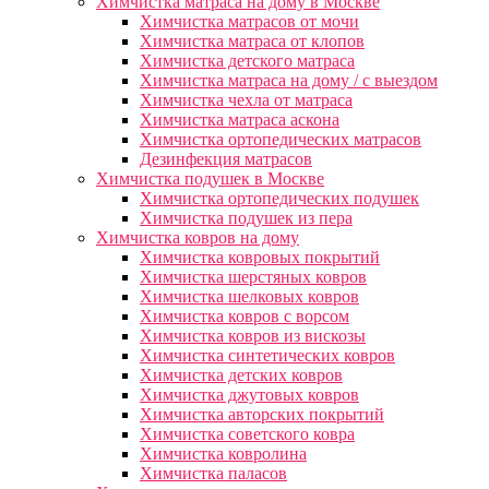
Химчистка матраса на дому в Москве
Химчистка матрасов от мочи
Химчистка матраса от клопов
Химчистка детского матраса
Химчистка матраса на дому / с выездом
Химчистка чехла от матраса
Химчистка матраса аскона
Химчистка ортопедических матрасов
Дезинфекция матрасов
Химчистка подушек в Москве
Химчистка ортопедических подушек
Химчистка подушек из пера
Химчистка ковров на дому
Химчистка ковровых покрытий
Химчистка шерстяных ковров
Химчистка шелковых ковров
Химчистка ковров с ворсом
Химчистка ковров из вискозы
Химчистка синтетических ковров
Химчистка детских ковров
Химчистка джутовых ковров
Химчистка авторских покрытий
Химчистка советского ковра
Химчистка ковролина
Химчистка паласов