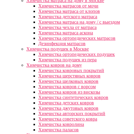
Химчистка матраса на дому в Москве
Химчистка матрасов от мочи
Химчистка матраса от клопов
Химчистка детского матраса
Химчистка матраса на дому / с выездом
Химчистка чехла от матраса
Химчистка матраса аскона
Химчистка ортопедических матрасов
Дезинфекция матрасов
Химчистка подушек в Москве
Химчистка ортопедических подушек
Химчистка подушек из пера
Химчистка ковров на дому
Химчистка ковровых покрытий
Химчистка шерстяных ковров
Химчистка шелковых ковров
Химчистка ковров с ворсом
Химчистка ковров из вискозы
Химчистка синтетических ковров
Химчистка детских ковров
Химчистка джутовых ковров
Химчистка авторских покрытий
Химчистка советского ковра
Химчистка ковролина
Химчистка паласов