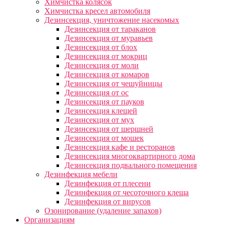
Химчистка колясок
Химчистка кресел автомобиля
Дезинсекция, уничтожение насекомых
Дезинсекция от тараканов
Дезинсекция от муравьев
Дезинсекция от блох
Дезинсекция от мокриц
Дезинсекция от моли
Дезинсекция от комаров
Дезинсекция от чешуйницы
Дезинсекция от ос
Дезинсекция от пауков
Дезинсекция клещей
Дезинсекция от мух
Дезинсекция от шершней
Дезинсекция от мошек
Дезинсекция кафе и ресторанов
Дезинсекция многоквартирного дома
Дезинсекция подвального помещения
Дезинфекция мебели
Дезинфекция от плесени
Дезинфекция от чесоточного клеща
Дезинфекция от вирусов
Озонирование (удаление запахов)
Организациям